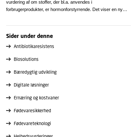
vurdering af om stoffer, der bl.a. anvendes i
forbrugerprodukter, er hormonforstyrrende. Det viser en ny
undersøgelse fra DTU Fødevareinstituttet og Syddansk
Universitet. Forskerne anbefaler derfor, at informationskravene
i EU-lovgivningen, REACH, opdateres og peger samtidig på
Sider under denne
forskellige metoder til at vurdere kemiske stoffer, så
tilgængelig information udnyttes bedst muligt.
Antibiotikaresistens
Biosolutions
Bæredygtig udvikling
Digitale løsninger
Ernæring og kostvaner
Fødevaresikkerhed
Fødevareteknologi
Helhedsvurderinger