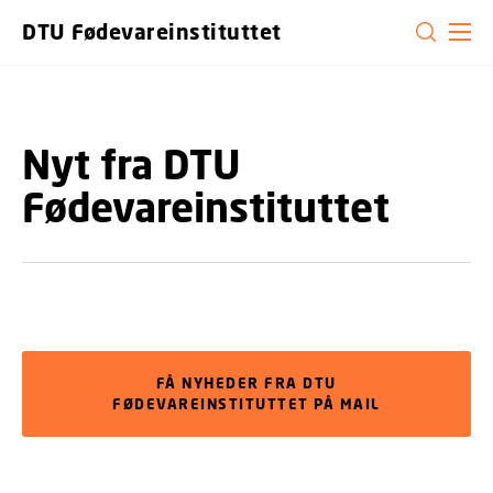
GÅ TIL PRIMÆRT INDHOLD (TRYK ENTER).
DTU Fødevareinstituttet
Nyt fra DTU
Fødevareinstituttet
FÅ NYHEDER FRA DTU
FØDEVAREINSTITUTTET PÅ MAIL