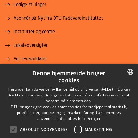
Ledige stillinger
Abonnér på Nyt fra DTU Fødevareinstituttet
Institutter og centre
Lokaleoversigter
For leverandører
Job og karriere
Denne hjemmeside bruger
cookies
DANISH
Herunder kan du vælge hvilke formål du vil give samtykke til. Du kan
trække dit samtykke tilbage ved at trykke på det blå ikon nederst til
DANISH
venstre på hjemmesiden.
DTU bruger egne cookies samt cookies fra tredjepart til statistik,
ENGLISH
præferencer, optimering og markedsføring. Læs om vores
LINKEDIN
anvendelse af cookies her:
Detaljer
ABSOLUT NØDVENDIGE
MÅLRETNING
YOUTUBE