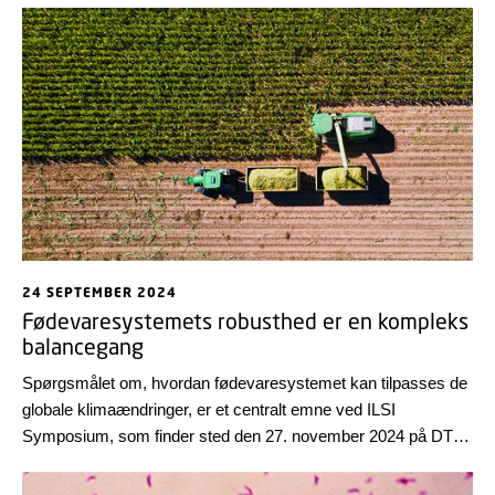
Assessment Survey er åben frem til 30. april 2025 og har til
formål at indsamle personlige erfaringer og behov til brug for
planlægningen af træning i 2026 og 2027.
24 SEPTEMBER 2024
Fødevaresystemets robusthed er en kompleks
balancegang
Spørgsmålet om, hvordan fødevaresystemet kan tilpasses de
globale klimaændringer, er et centralt emne ved ILSI
Symposium, som finder sted den 27. november 2024 på DTU
Lyngby Campus med DTU Skylab som medvært.
Seniorforsker Sara Monteiro Pires fra DTU Fødevareinstituttet