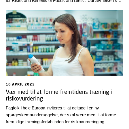
for Risks and Benefits of Foods and Diets”. Udnævnelsen skal
styrke WHO’s arbejde med at forebygge sygdom og fremme
sundhed gennem bedre viden om gavnlige og skadelige
effekter af fødevarer og kostmønstre.
16 APRIL 2025
Vær med til at forme fremtidens træning i
risikovurdering
Fagfolk i hele Europa inviteres til at deltage i en ny
spørgeskemaundersøgelse, der skal være med til at forme
fremtidige træningsforløb inden for risikovurdering og
beslægtede videnskabelige områder. PARC Individual