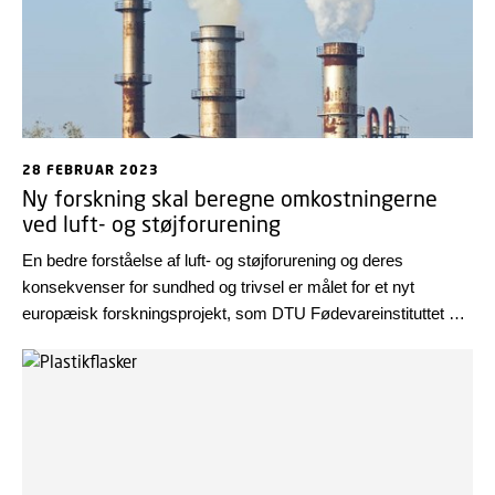
28 FEBRUAR 2023
Ny forskning skal beregne omkostningerne
ved luft- og støjforurening
En bedre forståelse af luft- og støjforurening og deres
konsekvenser for sundhed og trivsel er målet for et nyt
europæisk forskningsprojekt, som DTU Fødevareinstituttet er
en del af i et konsortium af 17 partnere fra 10 europæiske
lande og USA.