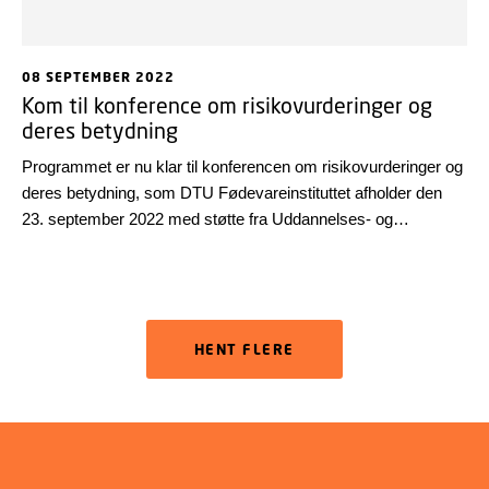
08 SEPTEMBER 2022
Kom til konference om risikovurderinger og
deres betydning
Programmet er nu klar til konferencen om risikovurderinger og
deres betydning, som DTU Fødevareinstituttet afholder den
23. september 2022 med støtte fra Uddannelses- og
Forskningsstyrelsen, Food & Bio Cluster Denmark og EFSA,
som fejrer 20 års jubilæum i år.
HENT FLERE