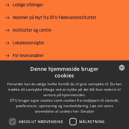
Ledige stillinger
Abonnér på Nyt fra DTU Fødevareinstituttet
Institutter og centre
Lokaleoversigter
For leverandører
Denne hjemmeside bruger
Job og karriere
cookies
DANISH
Herunder kan du vælge hvilke formål du vil give samtykke til. Du kan
trække dit samtykke tilbage ved at trykke på det blå ikon nederst til
DANISH
venstre på hjemmesiden.
DTU bruger egne cookies samt cookies fra tredjepart til statistik,
ENGLISH
præferencer, optimering og markedsføring. Læs om vores
LINKEDIN
anvendelse af cookies her:
Detaljer
ABSOLUT NØDVENDIGE
MÅLRETNING
YOUTUBE