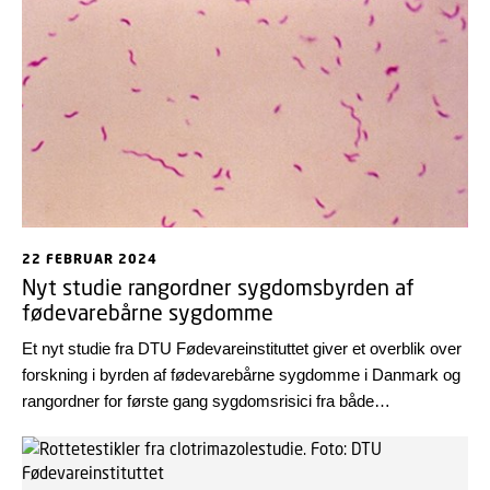
vil moderere et indslag om fødevaresystemets robusthed
under den internationale konference.
22 FEBRUAR 2024
Nyt studie rangordner sygdomsbyrden af
fødevarebårne sygdomme
Et nyt studie fra DTU Fødevareinstituttet giver et overblik over
forskning i byrden af fødevarebårne sygdomme i Danmark og
rangordner for første gang sygdomsrisici fra både
fødevarebårne bakterier og kemikalier. Forskningen viser, at
campylobacter har den højeste sygdomsbyrde i forhold til de
øvrige fødevarebårne sygdomme i Danmark.