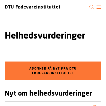
GÅ TIL PRIMÆRT INDHOLD (TRYK ENTER).
DTU Fødevareinstituttet
Helhedsvurderinger
ABONNÉR PÅ NYT FRA DTU
FØDEVAREINSTITUTTET
Nyt om helhedsvurderinger