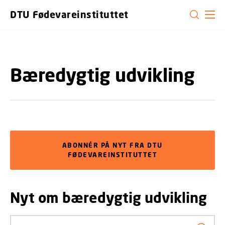
GÅ TIL PRIMÆRT INDHOLD (TRYK ENTER).
DTU Fødevareinstituttet
Bæredygtig udvikling
ABONNÉR PÅ NYT FRA DTU
FØDEVAREINSTITUTTET
Nyt om bæredygtig udvikling