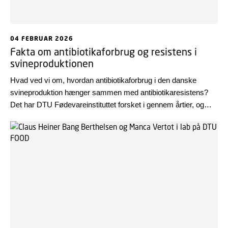
04 FEBRUAR 2026
Fakta om antibiotikaforbrug og resistens i
svineproduktionen
Hvad ved vi om, hvordan antibiotikaforbrug i den danske
svineproduktion hænger sammen med antibiotikaresistens?
Det har DTU Fødevareinstituttet forsket i gennem årtier, og
affødt af den nuværende debat har instituttet udarbejdet et
faktaark, der samler en del af den forskningsbaserede viden
på området.