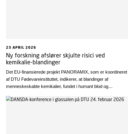
23 APRIL 2026
Ny forskning afslører skjulte risici ved
kemikalie-blandinger
Det EU-finansierede projekt PANORAMIX, som er koordineret
af DTU Fødevareinstituttet, indikerer, at blandinger af
menneskeskabte kemikalier, fundet i humant blod og
modermælk, kan påvirke reproduktion og børns udvikling -
selv når de enkelte stoffer forekommer i niveauer, der
vurderes som sikre.