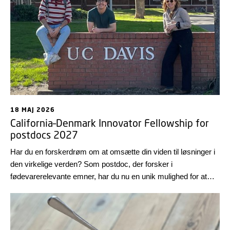
18 MAJ 2026
California–Denmark Innovator Fellowship for
postdocs 2027
Har du en forskerdrøm om at omsætte din viden til løsninger i
den virkelige verden? Som postdoc, der forsker i
fødevarerelevante emner, har du nu en unik mulighed for at
komme på et forskningsophold på UC Davis i Californien.
Deltag i et online infomøde om ansøgningsprocessen den 23.
juni 2026 fra klokken 18-19.