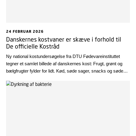
24 FEBRUAR 2026
Danskernes kostvaner er skæve i forhold til
De officielle Kostråd
Ny national kostundersøgelse fra DTU Fødevareinstituttet
tegner et samlet billede af danskernes kost: Frugt, grønt og
bælgfrugter fylder for lidt. Kød, søde sager, snacks og søde
drikke fylder for meget. Og selv dér, hvor det går bedst – med
hensyn til fuldkorn og fisk – er det kun et mindretal, som følger
anbefalingerne.