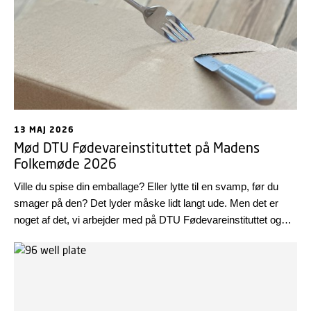
13 MAJ 2026
Mød DTU Fødevareinstituttet på Madens
Folkemøde 2026
Ville du spise din emballage? Eller lytte til en svamp, før du
smager på den? Det lyder måske lidt langt ude. Men det er
noget af det, vi arbejder med på DTU Fødevareinstituttet og
noget af det, du selv kan opleve på Madens Folkemøde i
Nykøbing Falster den 21.-23. maj.