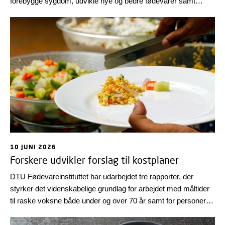
forebygge sygdom, udvikle nye og bedre fødevarer samt
skabe mere bæredygtige teknologiske løsninger i
verdensklasse. Med et tilbagekig på nogle højdepunkter fra de
første seks måneder ønskes alle en rigtig god sommer!
10 JUNI 2026
Forskere udvikler forslag til kostplaner
DTU Fødevareinstituttet har udarbejdet tre rapporter, der
styrker det videnskabelige grundlag for arbejdet med måltider
til raske voksne både under og over 70 år samt for personer i
ernæringsrisiko. Målgruppen er fortrinsvis professionelle
køkkener, diætister og andre madprofessionelle.