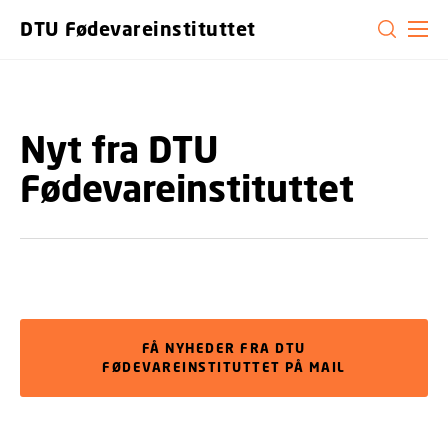
GÅ TIL PRIMÆRT INDHOLD (TRYK ENTER).
DTU Fødevareinstituttet
Nyt fra DTU
Fødevareinstituttet
FÅ NYHEDER FRA DTU
FØDEVAREINSTITUTTET PÅ MAIL