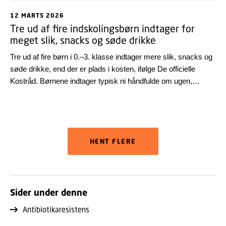
12 MARTS 2026
Tre ud af fire indskolingsbørn indtager for
meget slik, snacks og søde drikke
Tre ud af fire børn i 0.–3. klasse indtager mere slik, snacks og
søde drikke, end der er plads i kosten, ifølge De officielle
Kostråd. Børnene indtager typisk ni håndfulde om ugen,
selvom den øvre grænse er højest fem håndfulde, hvis resten
af kosten skal leve op til kostrådene. Det viser en ny
baselineanalyse fra DTU Fødevareinstituttet i samarbejde med
Styrelsen for Fødevarer, Landbrug og Fiskeri.
HENT FLERE
Sider under denne
Antibiotikaresistens