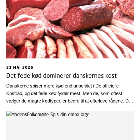
21 MAJ 2026
Det fede kød dominerer danskernes kost
Danskerne spiser mere kød end anbefalet i De officielle
Kostråd, og det fede kød fylder mest. Men de, som oftest
vælger de magre kødtyper, er bedre til at efterleve rådene. Det
viser en ny undersøgelse fra DTU Fødevareinstituttet af,
hvordan danskernes valg af kødtyper og fedtindhold hænger
sammen med den samlede kostkvalitet.