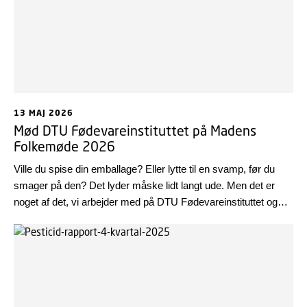
13 MAJ 2026
Mød DTU Fødevareinstituttet på Madens
Folkemøde 2026
Ville du spise din emballage? Eller lytte til en svamp, før du
smager på den? Det lyder måske lidt langt ude. Men det er
noget af det, vi arbejder med på DTU Fødevareinstituttet og
noget af det, du selv kan opleve på Madens Folkemøde i
Nykøbing Falster den 21.-23. maj.