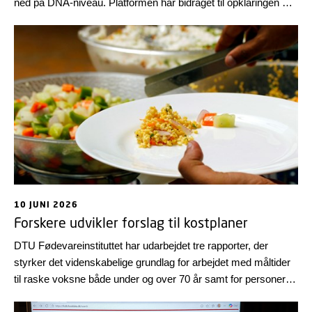
ned på DNA-niveau. Platformen har bidraget til opklaringen af
flere fødevarebårne sygdomsudbrud i 2025, viser årets
zoonoserapport.
10 JUNI 2026
Forskere udvikler forslag til kostplaner
DTU Fødevareinstituttet har udarbejdet tre rapporter, der
styrker det videnskabelige grundlag for arbejdet med måltider
til raske voksne både under og over 70 år samt for personer i
ernæringsrisiko. Målgruppen er fortrinsvis professionelle