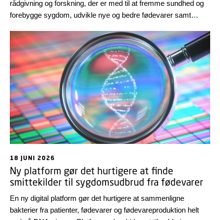
rådgivning og forskning, der er med til at fremme sundhed og
forebygge sygdom, udvikle nye og bedre fødevarer samt
skabe mere bæredygtige teknologiske løsninger i
verdensklasse. Med et tilbagekig på nogle højdepunkter fra de
første seks måneder ønskes alle en rigtig god sommer!
18 JUNI 2026
Ny platform gør det hurtigere at finde
smittekilder til sygdomsudbrud fra fødevarer
En ny digital platform gør det hurtigere at sammenligne
bakterier fra patienter, fødevarer og fødevareproduktion helt