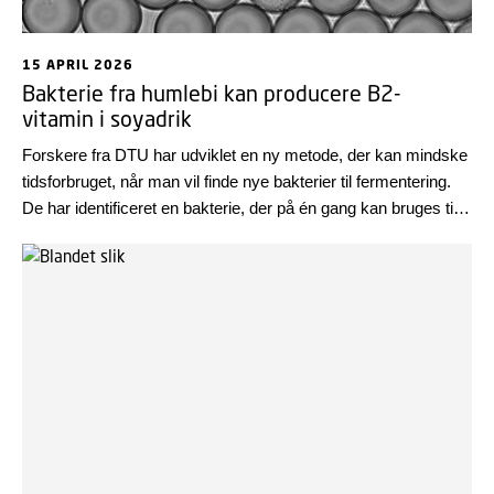
15 APRIL 2026
Bakterie fra humlebi kan producere B2-
vitamin i soyadrik
Forskere fra DTU har udviklet en ny metode, der kan mindske
tidsforbruget, når man vil finde nye bakterier til fermentering.
De har identificeret en bakterie, der på én gang kan bruges til
syrning og til at øge indholdet af B2-vitamin i sojadrik.