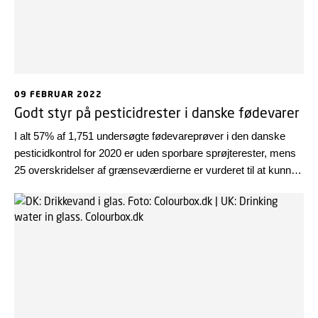
09 FEBRUAR 2022
Godt styr på pesticidrester i danske fødevarer
I alt 57% af 1,751 undersøgte fødevareprøver i den danske
pesticidkontrol for 2020 er uden sporbare sprøjterester, mens
25 overskridelser af grænseværdierne er vurderet til at kunne
udgøre en sundhedsmæssig risiko eller til at en
sundhedsmæssig risiko ikke kan udelukkes.