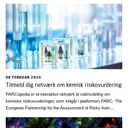
undersøgelse fra DTU Fødevareinstituttet og Syddansk
Universitet. Forskerne anbefaler derfor, at informationskravene
i EU-lovgivningen, REACH, opdateres og peger samtidig på
forskellige metoder til at vurdere kemiske stoffer, så
tilgængelig information udnyttes bedst muligt.
08 FEBRUAR 2024
Tilmeld dig netværk om kemisk risikovurdering
PARCopedia er et interaktivt netværk til vidensdeling om
kemiske risikovurderinger, som indgår i platformen PARC: The
European Partnership for the Assessment of Risks from
Chemicals. DTU Fødevareinstituttet deltager i flere
forskningsprojekter i PARC.