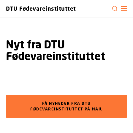
GÅ TIL PRIMÆRT INDHOLD (TRYK ENTER).
DTU Fødevareinstituttet
Nyt fra DTU
Fødevareinstituttet
FÅ NYHEDER FRA DTU
FØDEVAREINSTITUTTET PÅ MAIL