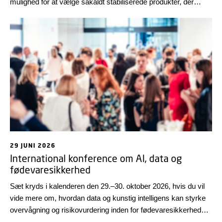
mulighed for at vælge såkaldt stabiliserede produkter, der
forhindrer vækst af listeria i spiseklare fødevarer.
29 JUNI 2026
International konference om AI, data og
fødevaresikkerhed
Sæt kryds i kalenderen den 29.–30. oktober 2026, hvis du vil
vide mere om, hvordan data og kunstig intelligens kan styrke
overvågning og risikovurdering inden for fødevaresikkerhed
samt dyre- og plantesundhed.