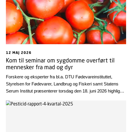
12 MAJ 2026
Kom til seminar om sygdomme overført til
mennesker fra mad og dyr
Forskere og eksperter fra bl.a. DTU Fødevareinstituttet,
Styrelsen for Fødevarer, Landbrug og Fiskeri samt Statens
Serum Institut præsenterer torsdag den 18. juni 2026 highlights
fra den årlige rapport om zoonoser – sygdomme der kan
smitte fra dyr og mad til mennesker. Seminaret holdes på
DTU’s Lyngby Campus.