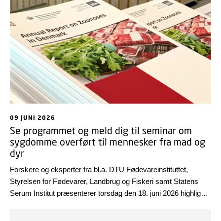
09 JUNI 2026
Se programmet og meld dig til seminar om
sygdomme overført til mennesker fra mad og
dyr
Forskere og eksperter fra bl.a. DTU Fødevareinstituttet,
Styrelsen for Fødevarer, Landbrug og Fiskeri samt Statens
Serum Institut præsenterer torsdag den 18. juni 2026 highlights
fra den årlige rapport om zoonoser – sygdomme der kan
smitte fra dyr og mad til mennesker. Du kan nu se det fulde