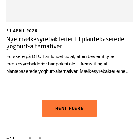
21 APRIL 2026
Nye mælkesyrebakterier til plantebaserede
yoghurt-alternativer
Forskere på DTU har fundet ud af, at en bestemt type
mælkesyrebakterier har potentiale til fremstilling af
plantebaserede yoghurt-alternativer. Mælkesyrebakterierne
kan også hæmme potentielt skadelige bakterier og hjælpe
med at nedbryde uønskede sukre, der kan give mavebesvær.
HENT FLERE