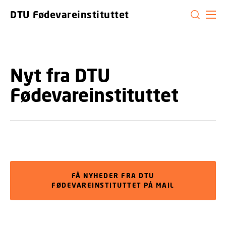
GÅ TIL PRIMÆRT INDHOLD (TRYK ENTER).
DTU Fødevareinstituttet
Nyt fra DTU
Fødevareinstituttet
FÅ NYHEDER FRA DTU
FØDEVAREINSTITUTTET PÅ MAIL