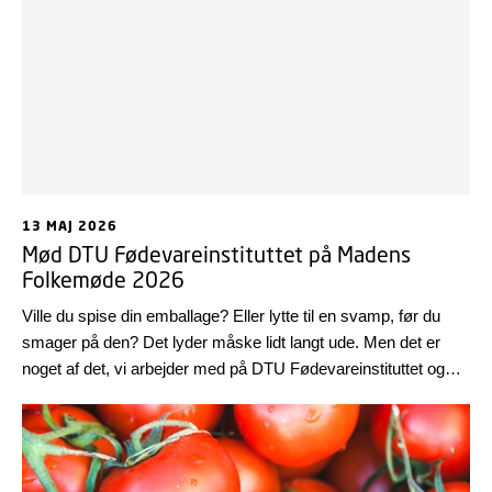
13 MAJ 2026
Mød DTU Fødevareinstituttet på Madens
Folkemøde 2026
Ville du spise din emballage? Eller lytte til en svamp, før du
smager på den? Det lyder måske lidt langt ude. Men det er
noget af det, vi arbejder med på DTU Fødevareinstituttet og
noget af det, du selv kan opleve på Madens Folkemøde i
Nykøbing Falster den 21.-23. maj.