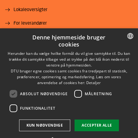
Lokaleoversigter
For leverandører
Denne hjemmeside bruger
Job og karriere
cookies
DANISH
Herunder kan du vælge hvilke formål du vil give samtykke til. Du kan
trække dit samtykke tilbage ved at trykke på det blå ikon nederst til
DANISH
venstre på hjemmesiden.
DTU bruger egne cookies samt cookies fra tredjepart til statistik,
ENGLISH
præferencer, optimering og markedsføring. Læs om vores
LINKEDIN
anvendelse af cookies her:
Detaljer
ABSOLUT NØDVENDIGE
MÅLRETNING
YOUTUBE
FUNKTIONALITET
Brug af personoplysninger
KUN NØDVENDIGE
ACCEPTER ALLE
Cookieoversigt
Tilgængelighedserklæring