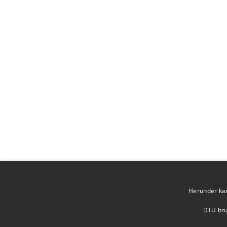
Herunder kan 
DTU brug