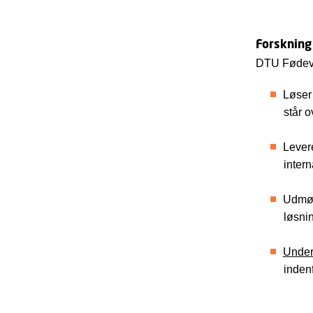
Forskning
DTU Fødevar
Løse
står o
Lever
inter
Udmønt
løsni
Under
inden