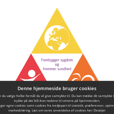
Denne hjemmeside bruger cookies
du vælge hvilke formål du vil give samtykke til. Du kan trække dit samtykke 
trykke på det blå ikon nederst til venstre på hjemmesiden.
er egne cookies samt cookies fra tredjepart til statistik, præferencer, opti
markedsføring. Læs om vores anvendelse af cookies her:
Detaljer