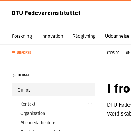
DTU Fødevareinstituttet
Forskning
Innovation
Rådgivning
Uddannelse
UDFORSK
FORSIDE
OM
TILBAGE
I fr
Om os
Kontakt
DTU Fødev
værdiskab
Organisation
Alle medarbejdere