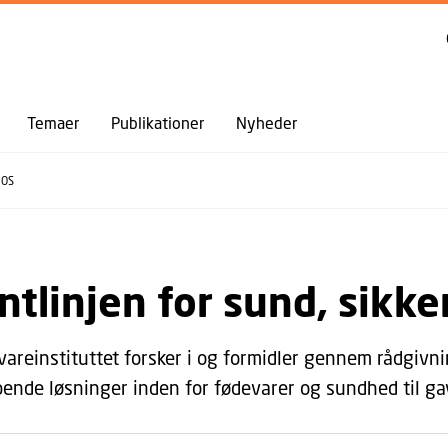
GÅ TIL PRIMÆRT INDHOLD (TRYK ENTER).
Temaer
Publikationer
Nyheder
 OS
ontlinjen for sund, sik
areinstituttet forsker i og formidler gennem rådgivn
ende løsninger inden for fødevarer og sundhed til ga