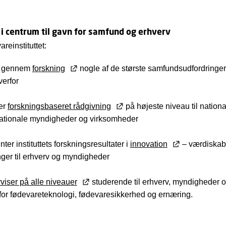
 i centrum til gavn for samfund og erhverv
einstituttet:
r gennem
forskning
nogle af de største samfundsudfordringer
verfor
er
forskningsbaseret rådgivning
på højeste niveau til nation
nationale myndigheder og virksomheder
er instituttets forskningsresultater i
innovation
– værdiska
nger til erhverv og myndigheder
viser på alle niveauer
studerende til erhverv, myndigheder o
for fødevareteknologi, fødevaresikkerhed og ernæring.