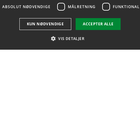
ABSOLUT NØDVENDIGE
MÅLRETNING
FUNKTIONAL
KUN NØDVENDIGE
ACCEPTER ALLE
VIS DETALJER
Absolut nødvendige
Målretning
Funktionalitet
de funktionalitet såsom brugerlogin og kontoadministration. Hjemmesiden kan ikke 
bsdato
Beskrivelse
GENVEJE
ssion
Denne cookie sættes af Sitecore og gemmer sprog for det aktuelle websted.
 Allé
Telefonbog
ssion
ASP.Net_SessionId er en cookie, der bruges til at identificere brugerens sessi
Find vej
yngby
ger 2
Denne cookie bruges af Cookie-Script.com-tjenesten til at huske besøgendes 
age
Cookie-Script.com's cookiebanner kan fungere korrekt.
Ledige stillinger
@food.dtu.dk
ssion
Dette cookienavn er knyttet til BIG-IP-produktsuiten fra firma F5. Normalt f
35 88 70 00
belastningsbalancerede servere for at sikre, at brugeranmodninger dirigeres k