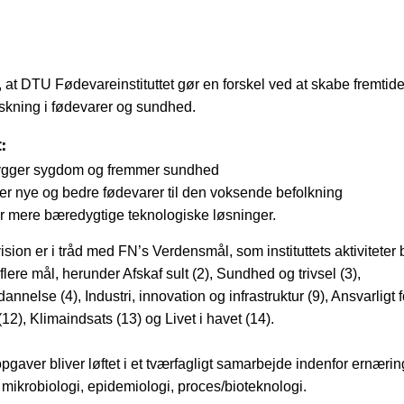
, at DTU Fødevareinstituttet gør en forskel ved at skabe fremtid
skning i fødevarer og sundhed.
:
ygger sygdom og fremmer sundhed
er nye og bedre fødevarer til den voksende befolkning
r mere bæredygtige teknologiske løsninger.
 vision er i tråd med FN’s Verdensmål, som instituttets aktiviteter b
flere mål, herunder Afskaf sult (2), Sundhed og trivsel (3),
annelse (4), Industri, innovation og infrastruktur (9), Ansvarligt 
12), Klimaindsats (13) og Livet i havet (14).
 opgaver bliver løftet i et tværfagligt samarbejde indenfor ernærin
, mikrobiologi, epidemiologi, proces/bioteknologi.