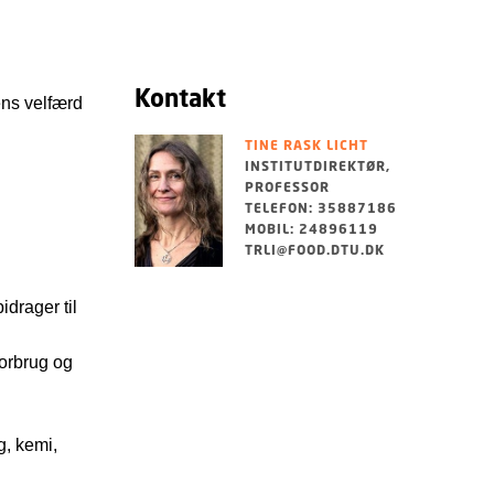
Kontakt
ens velfærd
TINE RASK LICHT
INSTITUTDIREKTØR,
PROFESSOR
TELEFON: 35887186
MOBIL: 24896119
TRLI@FOOD.DTU.DK
idrager til
forbrug og
g, kemi,