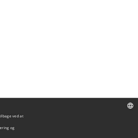
tilbage ved at
DANISH
mering og
DANISH