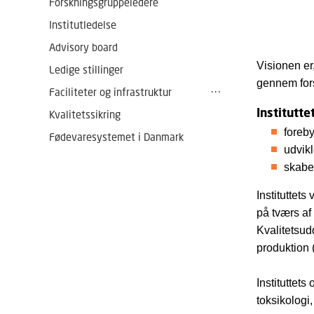
Forskningsgruppeledere
Institutledelse
Advisory board
Visionen er
Ledige stillinger
gennem for
Faciliteter og infrastruktur
Instituttet
Kvalitetssikring
foreb
Fødevaresystemet i Danmark
udvikl
skabe
Instituttets
på tværs af 
Kvalitetsudd
produktion (
Instituttets
toksikologi