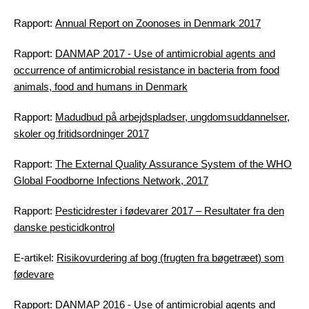
Rapport:
Annual Report on Zoonoses in Denmark 2017
Rapport:
DANMAP 2017 - Use of antimicrobial agents and
occurrence of antimicrobial resistance in bacteria from food
animals, food and humans in Denmark
Rapport:
Madudbud på arbejdspladser, ungdomsuddannelser,
skoler og fritidsordninger 2017
Rapport:
The External Quality Assurance System of the WHO
Global Foodborne Infections Network, 2017
Rapport:
Pesticidrester i fødevarer 2017 – Resultater fra den
danske pesticidkontrol
E-artikel:
Risikovurdering af bog (frugten fra bøgetræet) som
fødevare
Rapport:
DANMAP 2016 - Use of antimicrobial agents and