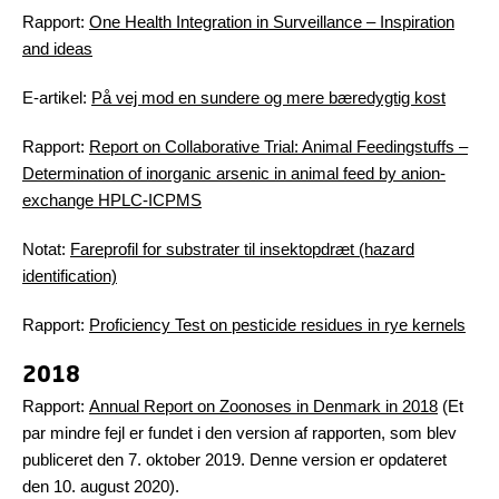
Rapport:
One Health Integration in Surveillance – Inspiration
and ideas
E-artikel:
På vej mod en sundere og mere bæredygtig kost
Rapport:
Report on Collaborative Trial: Animal Feedingstuffs –
Determination of inorganic arsenic in animal feed by anion-
exchange HPLC-ICPMS
Notat:
Fareprofil for substrater til insektopdræt (hazard
identification)
Rapport:
Proficiency Test on pesticide residues in rye kernels
2018
Rapport:
Annual Report on Zoonoses in Denmark in 2018
(Et
par mindre fejl er fundet i den version af rapporten, som blev
publiceret den 7. oktober 2019. Denne version er opdateret
den 10. august 2020).