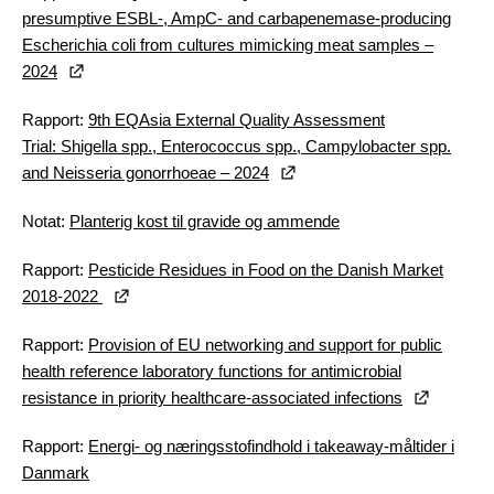
presumptive ESBL-, AmpC- and carbapenemase-producing
Escherichia coli from cultures mimicking meat samples –
2024
Rapport:
9th EQAsia External Quality Assessment
Trial: Shigella spp., Enterococcus spp., Campylobacter spp.
and Neisseria gonorrhoeae – 2024
Notat:
Planterig kost til gravide og ammende
Rapport:
Pesticide Residues in Food on the Danish Market
2018-2022
Rapport:
Provision of EU networking and support for public
health reference laboratory functions for antimicrobial
resistance in priority healthcare-associated infections
Rapport:
Energi- og næringsstofindhold i takeaway-måltider i
Danmark