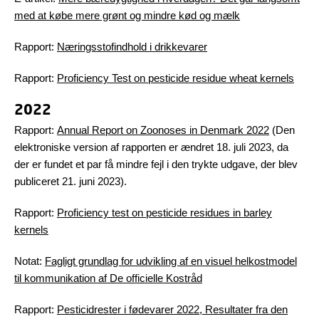
med at købe mere grønt og mindre kød og mælk
Rapport:
Næringsstofindhold i drikkevarer
Rapport:
Proficiency Test on pesticide residue wheat kernels
2022
Rapport:
Annual Report on Zoonoses in Denmark 2022
(Den
elektroniske version af rapporten er ændret 18. juli 2023, da
der er fundet et par få mindre fejl i den trykte udgave, der blev
publiceret 21. juni 2023).
Rapport:
Proficiency test on pesticide residues in barley
kernels
Notat:
Fagligt grundlag for udvikling af en visuel helkostmodel
til kommunikation af De officielle Kostråd
Rapport:
Pesticidrester i fødevarer 2022, Resultater fra den