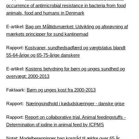
occurrence of antimicrobial resistance in bacteria from food
animals, food and humans in Denmark
E-artikel:
Bag om Måltidsmærket: Udvikling og afprøvning af
mærkets principper for sund kantinemad
Rapport:
Kostvaner, sundhedsadfærd og vægtstatus blandt
55-64-årige og 65-75-årige danskere
E-artikel:
Kostens betydning for børn og unges sundhed og
overvægt: 2000-2013
Faktaark:
Børn og unges kost fra 2000-2013
Rapport:
Næringsindhold i kødudskæringer - danske grise
Rapport:
Report on collaborative trial. Animal feedingstuffs -
Determination of iodine in animal feed by ICPMS
Notat:
Modelberegninger bag kostråd til ældre over 65 år