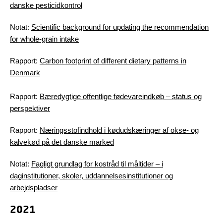
danske pesticidkontrol
Notat:
Scientific background for updating the recommendation
for whole-grain intake
Rapport:
Carbon footprint of different dietary patterns in
Denmark
Rapport:
Bæredygtige offentlige fødevareindkøb – status og
perspektiver
Rapport:
Næringsstofindhold i kødudskæringer af okse- og
kalvekød på det danske marked
Notat:
Fagligt grundlag for kostråd til måltider – i
daginstitutioner, skoler, uddannelsesinstitutioner og
arbejdspladser
2021