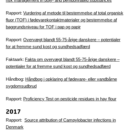
risk management in poly- and perfluorinated substances
Rapport:
Vurdering af metode til bestemmelse af total organisk
fluor (TOF) i fødevarekontaktmaterialer og bestemmelse af
baggrundsniveau for TOF i pap og papir
Rapport:
Overvægt blandt 55-75-årige danskere – potentialer
for at fremme sund kost og sundhedsadfærd
Faktaark:
Fakta om overvægt blandt 55-75-årige danskere –
potentialer for at fremme sund kost og sundhedsadfærd
Håndbog:
Håndbog i opklaring af fødevare- eller vandbårne
sygdomsudbrud
Rapport:
Proficiency Test on pesticide residues in hay flour
2017
Rapport:
Source attribution of Campylobacter infections in
Denmark