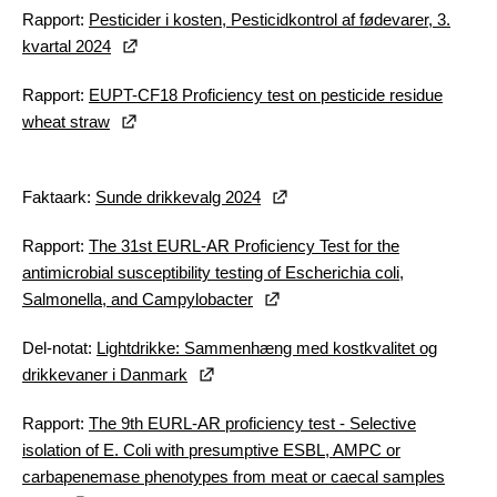
Rapport:
Pesticider i kosten, Pesticidkontrol af fødevarer, 3.
kvartal 2024
Rapport:
EUPT-CF18 Proficiency test on pesticide residue
wheat straw
Faktaark:
Sunde drikkevalg 2024
Rapport:
The 31st EURL-AR Proficiency Test for the
antimicrobial susceptibility testing of Escherichia coli,
Salmonella, and Campylobacter
Del-notat:
Lightdrikke: Sammenhæng med kostkvalitet og
drikkevaner i Danmark
Rapport:
The 9th EURL-AR proficiency test - Selective
isolation of E. Coli with presumptive ESBL, AMPC or
carbapenemase phenotypes from meat or caecal samples