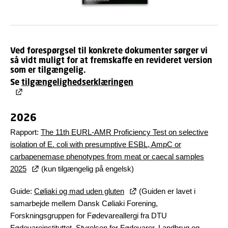
Ved forespørgsel til konkrete dokumenter sørger vi
så vidt muligt for at fremskaffe en revideret version
som er tilgængelig.
Se
tilgængelighedserklæringen
2026
Rapport:
The 11th EURL-AMR Proficiency Test on selective
isolation of E. coli with presumptive ESBL, AmpC or
carbapenemase phenotypes from meat or caecal samples
2025
(kun tilgængelig på engelsk)
Guide:
Cøliaki og mad uden gluten
(Guiden er lavet i
samarbejde mellem Dansk Cøliaki Forening,
Forskningsgruppen for Fødevareallergi fra DTU
Fødevareinstituttet, Styrelsen for Fødevarer, Landbrug og