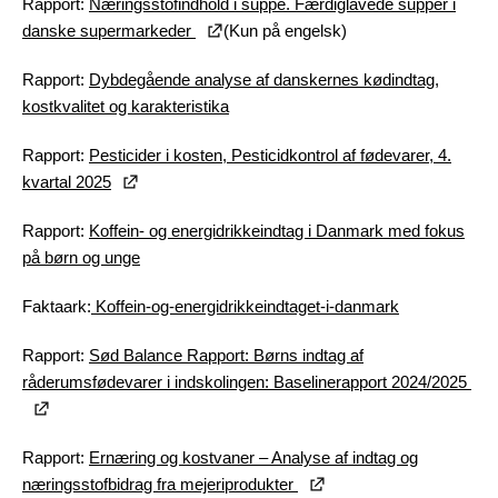
Rapport:
Næringsstofindhold i suppe. Færdiglavede supper i
danske supermarkeder
(Kun på engelsk)
Rapport:
Dybdegående analyse af danskernes kødindtag,
kostkvalitet og karakteristika
Rapport:
Pesticider i kosten, Pesticidkontrol af fødevarer, 4.
kvartal 2025
Rapport:
Koffein- og energidrikkeindtag i Danmark med fokus
på børn og unge
Faktaark:
Koffein-og-energidrikkeindtaget-i-danmark
Rapport:
Sød Balance Rapport: Børns indtag af
råderumsfødevarer i indskolingen: Baselinerapport 2024/2025
Rapport:
Ernæring og kostvaner – Analyse af indtag og
næringsstofbidrag fra mejeriprodukter