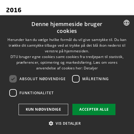
2016
Rapport:
The External Quality Assurance System of the WHO
Denne hjemmeside bruger
Global Foodborne Infections Network, 2016
cookies
DANISH
Rapport:
Annual Report on Zoonoses in Denmark 2016
Herunder kan du vælge hvilke formål du vil give samtykke til. Du kan
trække dit samtykke tilbage ved at trykke på det blå ikon nederst til
DANISH
venstre på hjemmesiden.
Rapport:
Pesticidrester i fødevarer 2016 – Resultater fra den
DTU bruger egne cookies samt cookies fra tredjepart til statistik,
ENGLISH
danske pesticidkontrol
præferencer, optimering og markedsføring. Læs om vores
anvendelse af cookies her:
Detaljer
Rapport:
The 2nd EURL-AR proficiency test on selective
ABSOLUT NØDVENDIGE
MÅLRETNING
isolation of E. coli with presumptive ESBL or AMPC
phenotypes from meat or caecal samples 2016
FUNKTIONALITET
Rapport:
The 20th EURL-AR proficiency test - Enterococci,
Staphylococci and E. coli 2016
KUN NØDVENDIGE
ACCEPTER ALLE
Rapport:
The 21st EURL-AR Proficiency Test Salmonella,
VIS DETALJER
Campylobacter and genotypic characterisation 2016