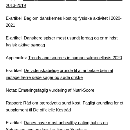
2013-2019
E-artikel:
Bag om danskernes kost og fysiske aktivitet i 2020-
2021
E-artikel:
Danskere spiser mest usundt lørdag og er mindst
fysisk aktive søndag
Appendiks:
Trends and sources in human salmonellosis 2020
E-artikel:
De videnskabelige grunde til at anbefale børn at
indtage færre søde sager og søde drikke
Notat:
Ernæringsfaglig vurdering af Nutri-Score
Rapport:
Råd om bæredygtig sund kost. Fagligt grundlag for et
supplement til De officielle Kostråd
E-artikel:
Danes have most unhealthy eating habits on
Saturdays and are least active on Sundays