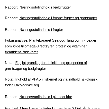
Rapport:
Næringsstofindhold i bælgfrugter
Rapport:
Næringsstofindhold i frosne frugter og grøntsager
Rapport:
Næringsstofindhold i frugter
Fokusanalyse:
Plantebaseret Seafood Tang og mikroalger
som kilde til omega-3 fedtsyrer, protein og vitaminer i
fremtidens fødevarer
Notat:
Fagligt grundlag for definition og gruppering af
grøntsager og bælgfrugter
Notat:
Indhold af PFAS i fiskemel og via indhold i økologisk
foder i økologiske æg
Rapport:
Næringsstofindhold i plantedrikke
E-artikel:
Mere bæredygtighed i hverdagen? Det går langsomt