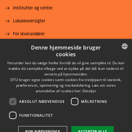
Institutter og centre
Lokaleoversigter
For leverandører
Job og karriere
Denne hjemmeside bruger
cookies
DANISH
Herunder kan du vælge hvilke formål du vil give samtykke til. Du kan
trække dit samtykke tilbage ved at trykke på det blå ikon nederst til
DANISH
venstre på hjemmesiden.
DTU bruger egne cookies samt cookies fra tredjepart til statistik,
ENGLISH
præferencer, optimering og markedsføring. Læs om vores
LINKEDIN
anvendelse af cookies her:
Detaljer
ABSOLUT NØDVENDIGE
MÅLRETNING
YOUTUBE
FUNKTIONALITET
Brug af personoplysninger
KUN NØDVENDIGE
ACCEPTER ALLE