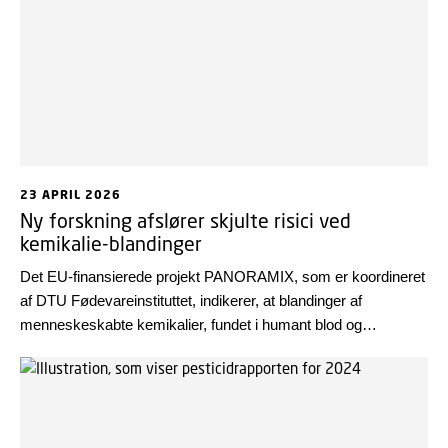
23 APRIL 2026
Ny forskning afslører skjulte risici ved
kemikalie-blandinger
Det EU-finansierede projekt PANORAMIX, som er koordineret
af DTU Fødevareinstituttet, indikerer, at blandinger af
menneskeskabte kemikalier, fundet i humant blod og
modermælk, kan påvirke reproduktion og børns udvikling -
selv når de enkelte stoffer forekommer i niveauer, der
vurderes som sikre.