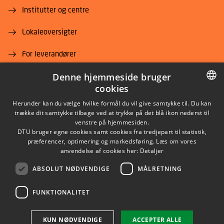
Institutter og centre
Lokaleoversigter
For leverandører
Denne hjemmeside bruger
Job og karriere
cookies
DANISH
Herunder kan du vælge hvilke formål du vil give samtykke til. Du kan
trække dit samtykke tilbage ved at trykke på det blå ikon nederst til
DANISH
venstre på hjemmesiden.
DTU bruger egne cookies samt cookies fra tredjepart til statistik,
ENGLISH
præferencer, optimering og markedsføring. Læs om vores
LINKEDIN
anvendelse af cookies her:
Detaljer
ABSOLUT NØDVENDIGE
MÅLRETNING
YOUTUBE
FUNKTIONALITET
Brug af personoplysninger
KUN NØDVENDIGE
ACCEPTER ALLE