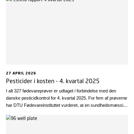
Europa, og på baggrund af resultaterne vurderer EFSA, at
risikoen for forbrugerne er lav.
27 APRIL 2026
Pesticider i kosten - 4. kvartal 2025
I alt 327 fødevareprøver er udtaget i forbindelse med den
danske pesticidkontrol for 4. kvartal 2025. For fem af prøverne
har DTU Fødevareinstituttet vurderet, at en sundhedsmæssig
risiko ikke kan udelukkes.