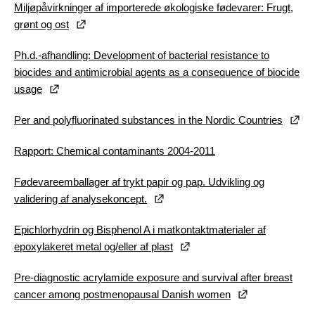
Miljøpåvirkninger af importerede økologiske fødevarer: Frugt,
grønt og ost
Ph.d.-afhandling: Development of bacterial resistance to
biocides and antimicrobial agents as a consequence of biocide
usage
Per and polyfluorinated substances in the Nordic Countries
Rapport: Chemical contaminants 2004-2011
Fødevareemballager af trykt papir og pap. Udvikling og
validering af analysekoncept.
Epichlorhydrin og Bisphenol A i matkontaktmaterialer af
epoxylakeret metal og/eller af plast
Pre-diagnostic acrylamide exposure and survival after breast
cancer among postmenopausal Danish women