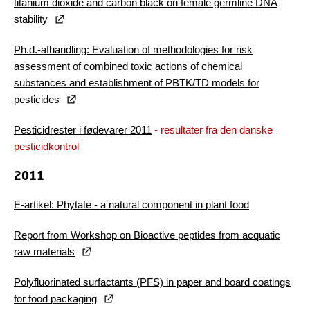
titanium dioxide and carbon black on female germline DNA
stability
Ph.d.-afhandling: Evaluation of methodologies for risk
assessment of combined toxic actions of chemical
substances and establishment of PBTK/TD models for
pesticides
Pesticidrester i fødevarer 2011
- resultater fra den danske
pesticidkontrol
2011
E-artikel: Phytate - a natural component in plant food
Report from Workshop on Bioactive peptides from acquatic
raw materials
Polyfluorinated surfactants (PFS) in paper and board coatings
for food packaging