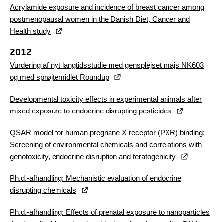
Acrylamide exposure and incidence of breast cancer among
postmenopausal women in the Danish Diet, Cancer and
Health study
2012
Vurdering af nyt langtidsstudie med gensplejset majs NK603
og med sprøjtemidlet Roundup
Developmental toxicity effects in experimental animals after
mixed exposure to endocrine disrupting pesticides
QSAR model for human pregnane X receptor (PXR) binding:
Screening of environmental chemicals and correlations with
genotoxicity, endocrine disruption and teratogenicity
Ph.d.-afhandling: Mechanistic evaluation of endocrine
disrupting chemicals
Ph.d.-afhandling: Effects of prenatal exposure to nanoparticles