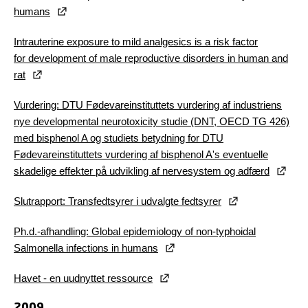
humans
Intrauterine exposure to mild analgesics is a risk factor
for development of male reproductive disorders in human and
rat
Vurdering: DTU Fødevareinstituttets vurdering af industriens
nye developmental neurotoxicity studie (DNT, OECD TG 426)
med bisphenol A og studiets betydning for DTU
Fødevareinstituttets vurdering af bisphenol A's eventuelle
skadelige effekter på udvikling af nervesystem og adfærd
Slutrapport: Transfedtsyrer i udvalgte fedtsyrer
Ph.d.-afhandling: Global epidemiology of non-typhoidal
Salmonella infections in humans
Havet - en uudnyttet ressource
2009