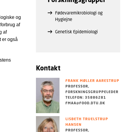
Fødevaremikrobiologi og
ologiske og
Hygiejne
forbrug af
Genetisk Epidemiologi
g af
t er også
istens
Kontakt
FRANK MØLLER AARESTRUP
PROFESSOR,
FORSKNINGSGRUPPELEDER
TELEFON: 35886281
FMAA@FOOD.DTU.DK
LISBETH TRUELSTRUP
HANSEN
PROFESSOR,