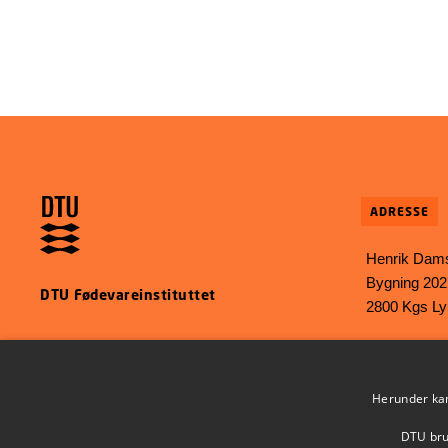
ADRESSE
Henrik Dams
Bygning 202
DTU Fødevareinstituttet
2800 Kgs L
E-mail:
food
Phone: +45 
Herunder kan 
DTU brug