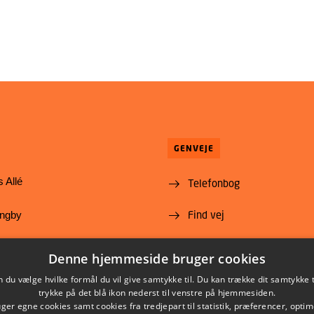
GENVEJE
 Allé
Telefonbog
Find vej
yngby
Ledige stillinger
@food.dtu.dk
Denne hjemmeside bruger cookies
35 88 70 00
Abonnér på Nyt fra DTU
du vælge hvilke formål du vil give samtykke til. Du kan trække dit samtykke 
trykke på det blå ikon nederst til venstre på hjemmesiden.
Fødevareinstituttet
er egne cookies samt cookies fra tredjepart til statistik, præferencer, opti