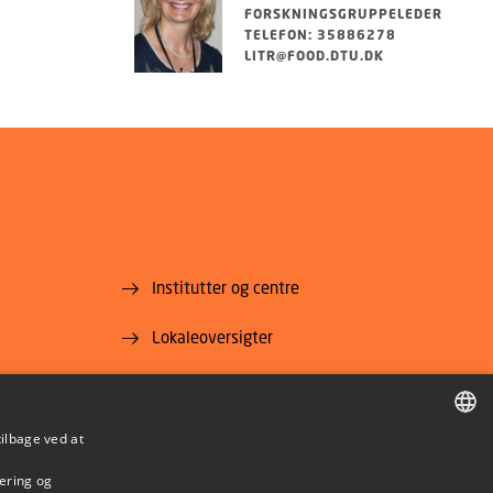
FORSKNINGSGRUPPELEDER
TELEFON: 35886278
LITR@FOOD.DTU.DK
Institutter og centre
Lokaleoversigter
For leverandører
Job og karriere
tilbage ved at
DANISH
mering og