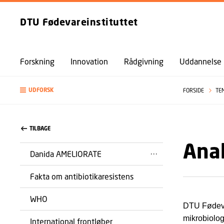
DTU Fødevareinstituttet
Forskning
Innovation
Rådgivning
Uddannelse
UDFORSK
FORSIDE
TE
TILBAGE
Ana
Danida AMELIORATE
Fakta om antibiotikaresistens
WHO
DTU Fødevar
mikrobiolog
International frontløber