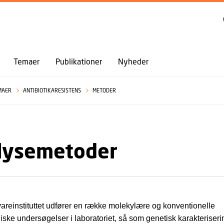
GÅ TIL PRIMÆRT INDHOLD (TRYK ENTER).
Temaer
Publikationer
Nyheder
MAER
ANTIBIOTIKARESISTENS
METODER
lysemetoder
einstituttet udfører en række molekylære og konventionelle
iske undersøgelser i laboratoriet, så som genetisk karakteriseri