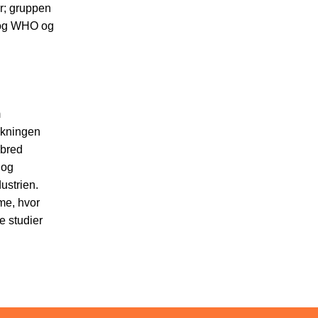
r; gruppen
A og WHO og
m
skningen
 bred
 og
ustrien.
me, hvor
e studier