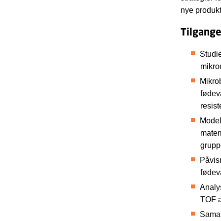
nye produkt
Tilgang
Studi
mikro
Mikro
fødev
resist
Modell
matem
grupp
Påvisn
fødev
Analy
TOF a
Samar