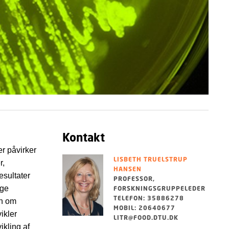
Kontakt
r påvirker
LISBETH TRUELSTRUP
r,
HANSEN
esultater
PROFESSOR,
åge
FORSKNINGSGRUPPELEDER
TELEFON: 35886278
en om
MOBIL: 20640677
ikler
LITR@FOOD.DTU.DK
ikling af