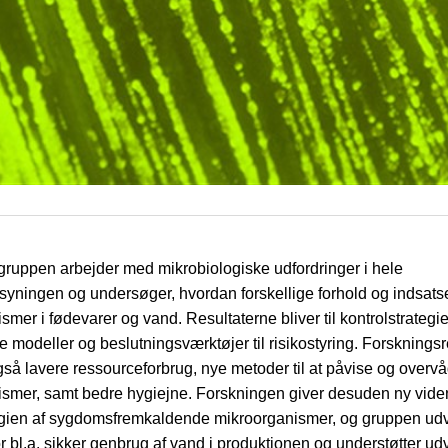
ruppen arbejder med mikrobiologiske udfordringer i hele
syningen og undersøger, hvordan forskellige forhold og indsatse
mer i fødevarer og vand. Resultaterne bliver til kontrolstrategie
 modeller og beslutningsværktøjer til risikostyring. Forskningsr
så lavere ressourceforbrug, nye metoder til at påvise og overv
ismer, samt bedre hygiejne. Forskningen giver desuden ny vid
gien af sygdomsfremkaldende mikroorganismer, og gruppen udv
or bl.a. sikker genbrug af vand i produktionen og understøtter udv