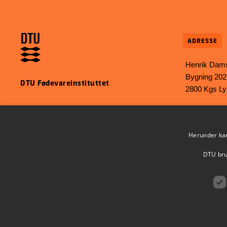
ADRESSE
Henrik Dams
Bygning 202
DTU Fødevareinstituttet
2800 Kgs L
E-mail:
food
Phone: +45 
Herunder kan 
DTU brug