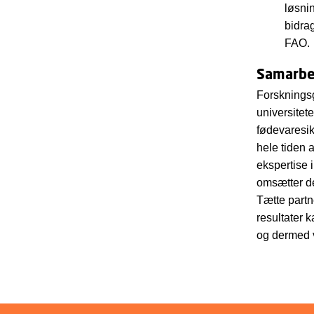
løsni
bidra
FAO.
Samarbej
Forsknings
universitet
fødevaresik
hele tiden 
ekspertise 
omsætter de
Tætte partn
resultater 
og dermed v