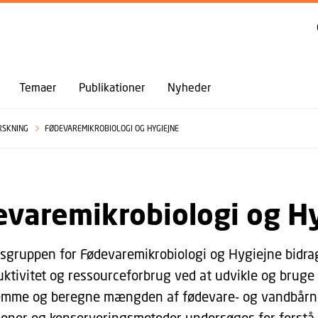
GÅ TIL PRIMÆRT INDHOLD (TRYK ENTER).
Temaer
Publikationer
Nyheder
RSKNING
FØDEVAREMIKROBIOLOGI OG HYGIEJNE
evaremikrobiologi og H
sgruppen for Fødevaremikrobiologi og Hygiejne bidrage
ktivitet og ressourceforbrug ved at udvikle og bruge 
mme og beregne mængden af fødevare- og vandbårne 
ioner og konserveringsmetoder undersøges for forstå 