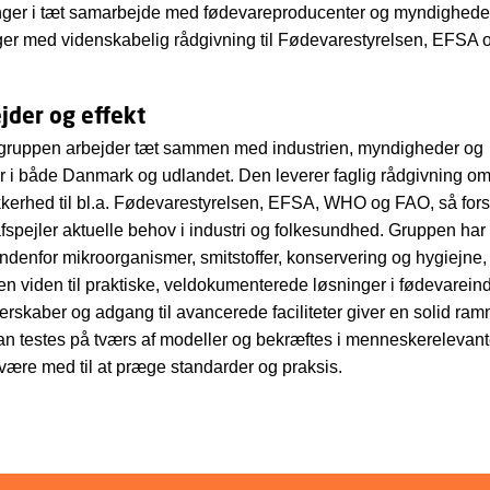
nger i tæt samarbejde med fødevareproducenter og myndighede
ger med videnskabelig rådgivning til Fødevarestyrelsen, EFS
der og effekt
gruppen arbejder tæt sammen med industrien, myndigheder og
er i både Danmark og udlandet. Den leverer faglig rådgivning o
kerhed til bl.a. Fødevarestyrelsen, EFSA, WHO og FAO, så for
afspejler aktuelle behov i industri og folkesundhed. Gruppen har
indenfor mikroorganismer, smitstoffer, konservering og hygiejne,
n viden til praktiske, veldokumenterede løsninger i fødevareind
erskaber og adgang til avancerede faciliteter giver en solid ram
kan testes på tværs af modeller og bekræftes i menneskerelevant
ære med til at præge standarder og praksis.