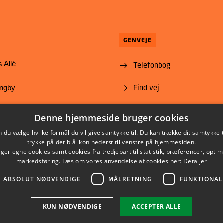
GENVEJE
 Allé
Telefonbog
Find vej
yngby
Ledige stillinger
@food.dtu.dk
Denne hjemmeside bruger cookies
35 88 70 00
Abonnér på Nyt fra DTU
du vælge hvilke formål du vil give samtykke til. Du kan trække dit samtykke 
trykke på det blå ikon nederst til venstre på hjemmesiden.
Fødevareinstituttet
er egne cookies samt cookies fra tredjepart til statistik, præferencer, opti
markedsføring. Læs om vores anvendelse af cookies her:
Detaljer
ABSOLUT NØDVENDIGE
MÅLRETNING
FUNKTIONAL
LINKEDIN
YOUTUBE
KUN NØDVENDIGE
ACCEPTER ALLE