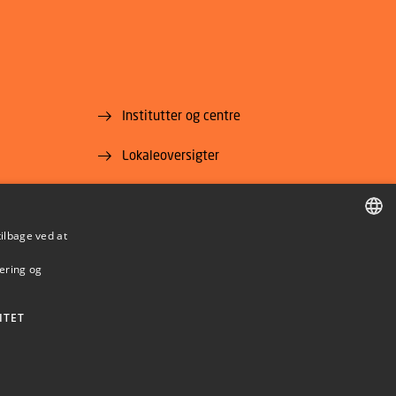
Institutter og centre
Lokaleoversigter
For leverandører
Job og karriere
tilbage ved at
DANISH
mering og
DANISH
ENGLISH
ITET