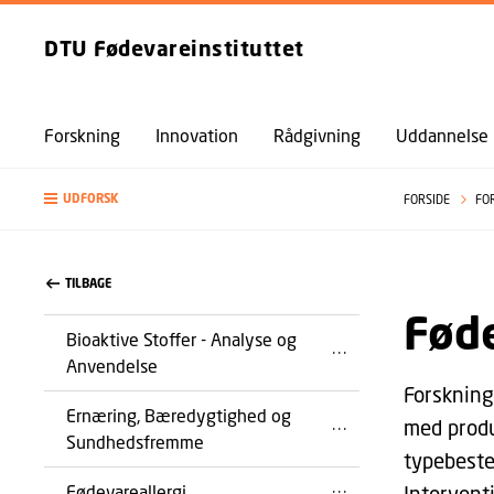
DTU Fødevareinstituttet
Forskning
Innovation
Rådgivning
Uddannelse
UDFORSK
FORSIDE
FO
TILBAGE
Fød
Bioaktive Stoffer - Analyse og
Anvendelse
Forskning
Ernæring, Bæredygtighed og
med produ
Sundhedsfremme
typebeste
Fødevareallergi
Intervent