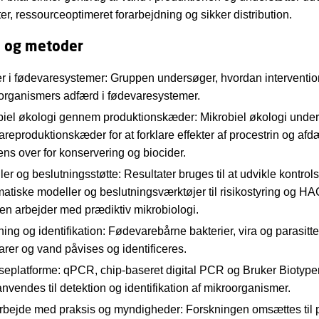
er, ressourceoptimeret forarbejdning og sikker distribution.
e og metoder
er i fødevaresystemer: Gruppen undersøger, hvordan interventio
organismers adfærd i fødevaresystemer.
biel økologi gennem produktionskæder: Mikrobiel økologi under
areproduktionskæder for at forklare effekter af procestrin og af
ens over for konservering og biocider.
er og beslutningsstøtte: Resultater bruges til at udvikle kontrols
atiske modeller og beslutningsværktøjer til risikostyring og H
en arbejder med prædiktiv mikrobiologi.
ing og identifikation: Fødevarebårne bakterier, vira og parasitter
arer og vand påvises og identificeres.
seplatforme: qPCR, chip-baseret digital PCR og Bruker Biotyp
nvendes til detektion og identifikation af mikroorganismer.
bejde med praksis og myndigheder: Forskningen omsættes til p