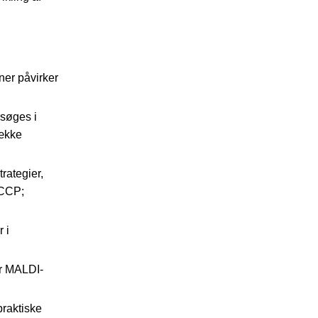
ner påvirker
søges i
dække
trategier,
ACCP;
 i
er MALDI-
raktiske