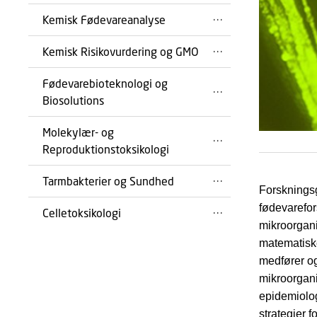
Kemisk Fødevareanalyse
Kemisk Risikovurdering og GMO
Fødevarebioteknologi og
Biosolutions
Molekylær- og
Reproduktionstoksikologi
Tarmbakterier og Sundhed
Forskningsg
fødevarefor
Celletoksikologi
mikroorganis
matematiske
medfører og
mikroorgan
epidemiolo
strategier f