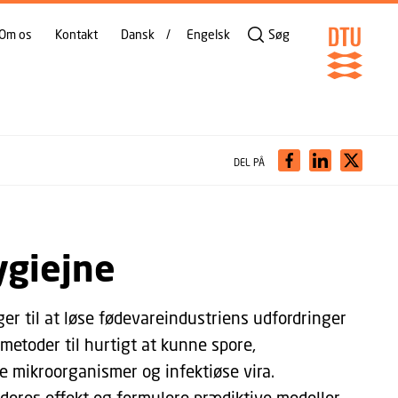
Om os
Kontakt
Dansk
Engelsk
Søg
DEL PÅ
ygiejne
r til at løse fødevareindustriens udfordringer
metoder til hurtigt at kunne spore,
mikroorganismer og infektiøse vira.
deres effekt og formulere prædiktive modeller