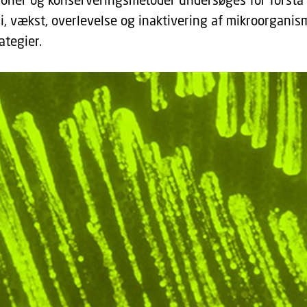
gi, vækst, overlevelse og inaktivering af mikroorgani
ategier.