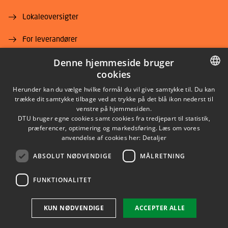
Lokaleoversigter
For leverandører
Job og karriere
Denne hjemmeside bruger
cookies
DANISH
Herunder kan du vælge hvilke formål du vil give samtykke til. Du kan
trække dit samtykke tilbage ved at trykke på det blå ikon nederst til
DANISH
venstre på hjemmesiden.
DTU bruger egne cookies samt cookies fra tredjepart til statistik,
ENGLISH
præferencer, optimering og markedsføring. Læs om vores
LINKEDIN
anvendelse af cookies her:
Detaljer
ABSOLUT NØDVENDIGE
MÅLRETNING
YOUTUBE
FUNKTIONALITET
Brug af personoplysninger
KUN NØDVENDIGE
ACCEPTER ALLE
Cookieoversigt
Tilgængelighedserklæring