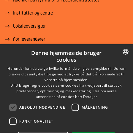
Institutter og centre
Lokaleoversigter
For leverandører
Job og karriere
Denne hjemmeside bruger
cookies
DANISH
Herunder kan du vælge hvilke formål du vil give samtykke til. Du kan
trække dit samtykke tilbage ved at trykke på det blå ikon nederst til
DANISH
venstre på hjemmesiden.
DTU bruger egne cookies samt cookies fra tredjepart til statistik,
ENGLISH
præferencer, optimering og markedsføring. Læs om vores
LINKEDIN
anvendelse af cookies her:
Detaljer
ABSOLUT NØDVENDIGE
MÅLRETNING
YOUTUBE
FUNKTIONALITET