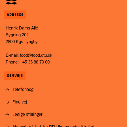
ADRESSE
Henrik Dams Allé
Bygning 202
2800 Kgs Lyngby
E-mail:
food@food.dtu.dk
Phone: +45 35 88 70 00
GENVEJE
Telefonbog
Find vej
Ledige stillinger
Abonnér på Nyt fra DTU Fødevareinstituttet