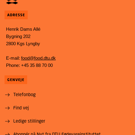
ADRESSE
Henrik Dams Allé
Bygning 202
2800 Kgs Lyngby
E-mail:
food@food.dtu.dk
Phone: +45 35 88 70 00
GENVEJE
Telefonbog
Find vej
Ledige stillinger
Abonnér på Nyt fra DTU Fødevareinstituttet