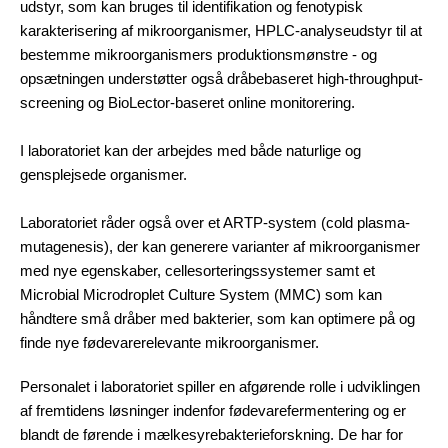
udstyr, som kan bruges til identifikation og fenotypisk
karakterisering af mikroorganismer, HPLC-analyseudstyr til at
bestemme mikroorganismers produktionsmønstre - og
opsætningen understøtter også dråbebaseret high-throughput-
screening og BioLector-baseret online monitorering.
I laboratoriet kan der arbejdes med både naturlige og
gensplejsede organismer.
Laboratoriet råder også over et ARTP-system (cold plasma-
mutagenesis), der kan generere varianter af mikroorganismer
med nye egenskaber, cellesorteringssystemer samt et
Microbial Microdroplet Culture System (MMC) som kan
håndtere små dråber med bakterier, som kan optimere på og
finde nye fødevarerelevante mikroorganismer.
Personalet i laboratoriet spiller en afgørende rolle i udviklingen
af fremtidens løsninger indenfor fødevarefermentering og er
blandt de førende i mælkesyrebakterieforskning. De har for