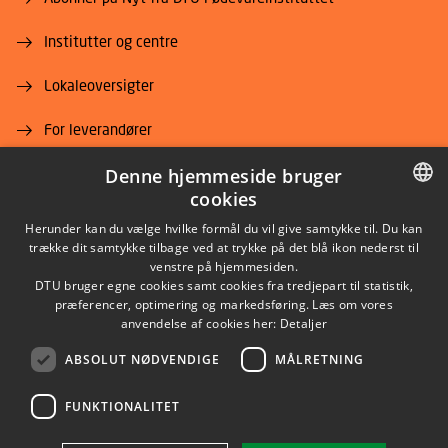
Institutter og centre
Lokaleoversigter
For leverandører
Denne hjemmeside bruger
Job og karriere
cookies
DANISH
Herunder kan du vælge hvilke formål du vil give samtykke til. Du kan
trække dit samtykke tilbage ved at trykke på det blå ikon nederst til
DANISH
venstre på hjemmesiden.
DTU bruger egne cookies samt cookies fra tredjepart til statistik,
ENGLISH
præferencer, optimering og markedsføring. Læs om vores
LINKEDIN
anvendelse af cookies her:
Detaljer
ABSOLUT NØDVENDIGE
MÅLRETNING
YOUTUBE
FUNKTIONALITET