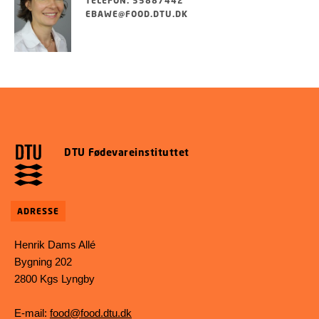
TELEFON: 35887442
EBAWE@FOOD.DTU.DK
DTU Fødevareinstituttet
ADRESSE
Henrik Dams Allé
Bygning 202
2800 Kgs Lyngby
E-mail:
food@food.dtu.dk