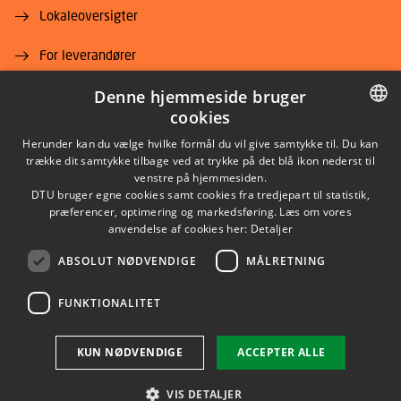
Lokaleoversigter
For leverandører
Denne hjemmeside bruger
Job og karriere
cookies
DANISH
Herunder kan du vælge hvilke formål du vil give samtykke til. Du kan
trække dit samtykke tilbage ved at trykke på det blå ikon nederst til
DANISH
venstre på hjemmesiden.
DTU bruger egne cookies samt cookies fra tredjepart til statistik,
ENGLISH
præferencer, optimering og markedsføring. Læs om vores
LINKEDIN
anvendelse af cookies her:
Detaljer
ABSOLUT NØDVENDIGE
MÅLRETNING
YOUTUBE
FUNKTIONALITET
Brug af personoplysninger
KUN NØDVENDIGE
ACCEPTER ALLE
Cookieoversigt
Tilgængelighedserklæring
VIS DETALJER