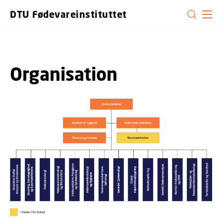
GÅ TIL PRIMÆRT INDHOLD (TRYK ENTER).
DTU Fødevareinstituttet
Organisation