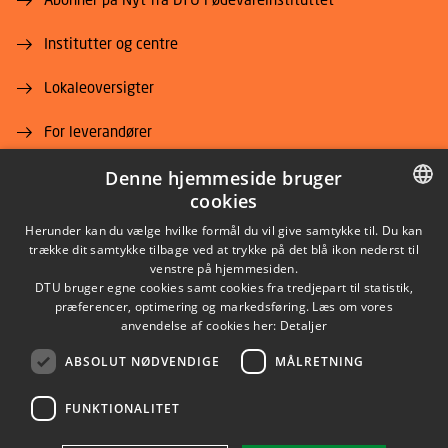
Institutter og centre
Lokaleoversigter
For leverandører
Denne hjemmeside bruger
Job og karriere
cookies
DANISH
Herunder kan du vælge hvilke formål du vil give samtykke til. Du kan
trække dit samtykke tilbage ved at trykke på det blå ikon nederst til
DANISH
venstre på hjemmesiden.
DTU bruger egne cookies samt cookies fra tredjepart til statistik,
ENGLISH
præferencer, optimering og markedsføring. Læs om vores
LINKEDIN
anvendelse af cookies her:
Detaljer
ABSOLUT NØDVENDIGE
MÅLRETNING
YOUTUBE
FUNKTIONALITET