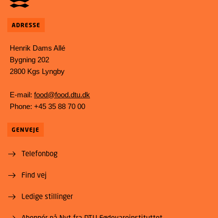
ADRESSE
Henrik Dams Allé
Bygning 202
2800 Kgs Lyngby
E-mail:
food@food.dtu.dk
Phone: +45 35 88 70 00
GENVEJE
Telefonbog
Find vej
Ledige stillinger
Abonnér på Nyt fra DTU Fødevareinstituttet