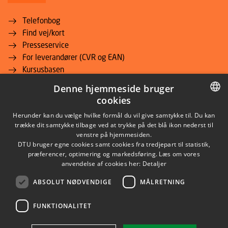
Telefonbog
Find vej/kort
Presseservice
For leverandører (CVR og EAN)
Kursusbasen
Studieinformation for studerende
Denne hjemmeside bruger
DTU Inside (login)
cookies
DTU Adgangskursus
DANISH
Herunder kan du vælge hvilke formål du vil give samtykke til. Du kan
Job og Karriere
trække dit samtykke tilbage ved at trykke på det blå ikon nederst til
DTU Alumni
DANISH
venstre på hjemmesiden.
Webshop
DTU bruger egne cookies samt cookies fra tredjepart til statistik,
ENGLISH
præferencer, optimering og markedsføring. Læs om vores
DTU Bibliotek
anvendelse af cookies her:
Detaljer
DTU Orbit (Forskningsdatabase)
ABSOLUT NØDVENDIGE
MÅLRETNING
FUNKTIONALITET
TWITTER