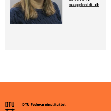
maap@food.dtu.dk
DTU Fødevareinstituttet