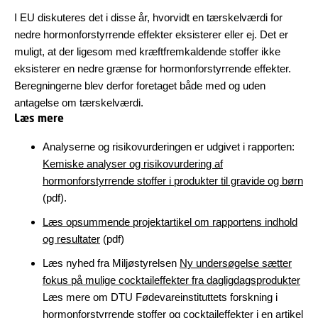
I EU diskuteres det i disse år, hvorvidt en tærskelværdi for
nedre hormonforstyrrende effekter eksisterer eller ej. Det er
muligt, at der ligesom med kræftfremkaldende stoffer ikke
eksisterer en nedre grænse for hormonforstyrrende effekter.
Beregningerne blev derfor foretaget både med og uden
antagelse om tærskelværdi.
Læs mere
Analyserne og risikovurderingen er udgivet i rapporten:
Kemiske analyser og risikovurdering af
hormonforstyrrende stoffer i produkter til gravide og børn
(pdf).
Læs opsummende projektartikel om rapportens indhold
og resultater
(pdf)
Læs nyhed fra Miljøstyrelsen
Ny undersøgelse sætter
fokus på mulige cocktaileffekter fra dagligdagsprodukter
Læs mere om DTU Fødevareinstituttets forskning i
hormonforstyrrende stoffer og cocktaileffekter i en artikel