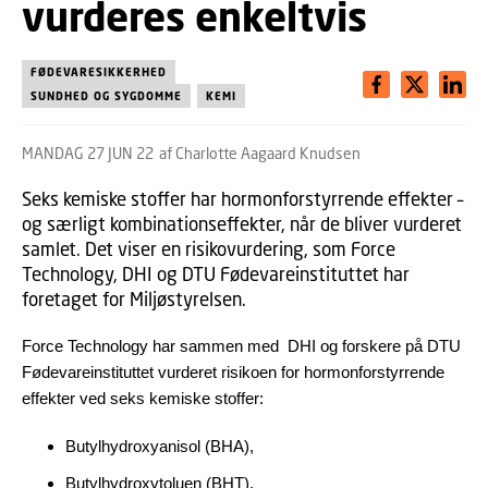
vurderes enkeltvis
FØDEVARESIKKERHED
SUNDHED OG SYGDOMME
KEMI
MANDAG 27 JUN 22
af Charlotte Aagaard Knudsen
Seks kemiske stoffer har hormonforstyrrende effekter –
og særligt kombinationseffekter, når de bliver vurderet
samlet. Det viser en risikovurdering, som Force
Technology, DHI og DTU Fødevareinstituttet har
foretaget for Miljøstyrelsen.
Force Technology har sammen med DHI og forskere på DTU
Fødevareinstituttet vurderet risikoen for hormonforstyrrende
effekter ved seks kemiske stoffer:
Butylhydroxyanisol (BHA),
Butylhydroxytoluen (BHT),