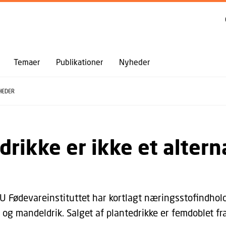
GÅ TIL PRIMÆRT INDHOLD (TRYK ENTER).
Temaer
Publikationer
Nyheder
HEDER
drikke er ikke et alterna
U Fødevareinstituttet har kortlagt næringsstofindholde
ik og mandeldrik. Salget af plantedrikke er femdoblet f