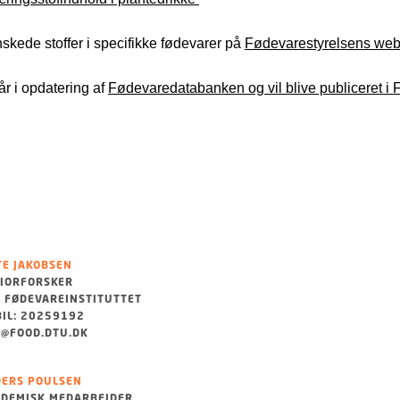
ede stoffer i specifikke fødevarer på
Fødevarestyrelsens web
r i opdatering af
Fødevaredatabanken og vil blive publiceret i 
TE JAKOBSEN
IORFORSKER
 FØDEVAREINSTITUTTET
IL: 20259192
A@FOOD.DTU.DK
ERS POULSEN
DEMISK MEDARBEJDER