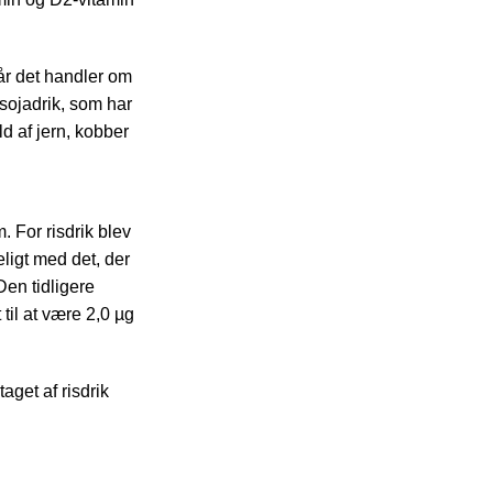
år det handler om
sojadrik, som har
d af jern, kobber
. For risdrik blev
ligt med det, der
Den tidligere
il at være 2,0 µg
aget af risdrik