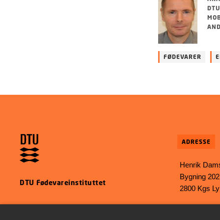
DTU
MOB
AND
FØDEVARER
E
ADRESSE
Henrik Dams
Bygning 202
DTU Fødevareinstituttet
2800 Kgs L
E-mail:
food