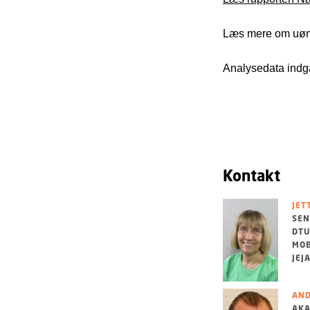
Læs mere om uønsk
Analysedata indgå
Kontakt
JET
SEN
DTU
MOB
JEJ
AND
AKA