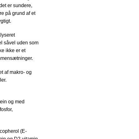
 det er sundere,
re på grund af et
gtigt.
lyseret
del såvel uden som
ke ikke er et
ammensætninger.
det af makro- og
ler.
tein og med
osfor,
ocopherol (E-
amin og D2-vitamin