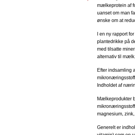
mælkeprotein af fo
uanset om man fak
ønske om at reduc
I en ny rapport fo
plantedrikke på d
med tilsatte miner
alternativ til mæ
Efter indsamling a
mikronæringsstoffe
Indholdet af næring
Mælkeprodukter b
mikronæringsstoffe
magnesium, zink,
Generelt er indho
vitamin) som en u