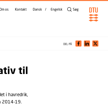
Om os
Kontakt
Dansk
Engelsk
Søg
DEL PÅ
tiv til
t i havredrik,
ra 2014-19.