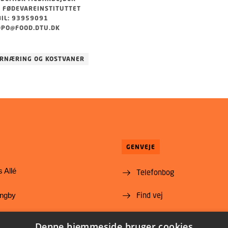
 FØDEVAREINSTITUTTET
IL: 93959091
PO@FOOD.DTU.DK
RNÆRING OG KOSTVANER
GENVEJE
 Allé
Telefonbog
Find vej
yngby
Ledige stillinger
@food.dtu.dk
Denne hjemmeside bruger cookies