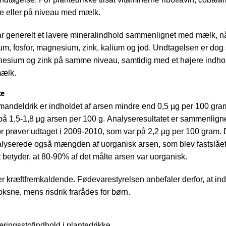
re eller på niveau med mælk.
r generelt et lavere mineralindhold sammenlignet med mælk, n
um, fosfor, magnesium, zink, kalium og jod. Undtagelsen er dog 
nesium og zink på samme niveau, samtidig med et højere indhol
mælk.
ke
 mandeldrik er indholdet af arsen mindre end 0,5 µg per 100 gram
 på 1,5-1,8 µg arsen per 100 g. Analyseresultatet er sammenligne
for prøver udtaget i 2009-2010, som var på 2,2 µg per 100 gram. 
yserede også mængden af uorganisk arsen, som blev fastslået t
 betyder, at 80-90% af det målte arsen var uorganisk.
r kræftfremkaldende. Fødevarestyrelsen anbefaler derfor, at indt
sne, mens risdrik frarådes for børn.
ringsstofindhold i plantedrikke