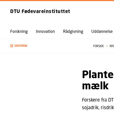
DTU Fødevareinstituttet
Forskning
Innovation
Rådgivning
Uddannelse
UDFORSK
FORSIDE
NY
Plante
mælk
Forskere fra DT
sojadrik, risdr