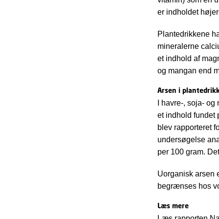
er indholdet høje
Plantedrikkene ha
mineralerne calci
et indhold af mag
og mangan end 
Arsen i plantedrik
I havre-, soja- og
et indhold fundet
blev rapporteret 
undersøgelse anal
per 100 gram. Det
Uorganisk arsen e
begrænses hos vok
Læs mere
Læs rapporten Næ