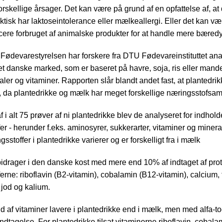
rskellige årsager. Det kan være på grund af en opfattelse af, at
tisk har laktoseintolerance eller mælkeallergi. Eller det kan væ
ere forbruget af animalske produkter for at handle mere bæredy
r Fødevarestyrelsen har forskere fra DTU Fødevareinstituttet ana
et danske marked, som er baseret på havre, soja, ris eller man
aler og vitaminer. Rapporten slår blandt andet fast, at plantedrik
lk, da plantedrikke og mælk har meget forskellige næringsstofs
f i alt 75 prøver af ni plantedrikke blev de analyseret for indhol
r - herunder f.eks. aminosyrer, sukkerarter, vitaminer og minera
sstoffer i plantedrikke varierer og er forskelligt fra i mælk
idrager i den danske kost med mere end 10% af indtaget af pro
rne: riboflavin (B2-vitamin), cobalamin (B12-vitamin), calcium, f
 jod og kalium.
ld af vitaminer lavere i plantedrikke end i mælk, men med alfa-t
ndtagelse. For plantedrikke tilsat vitaminerne riboflavin, cobal