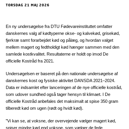
TORSDAG 21 MAJ 2026
En ny undersøgelse fra DTU Fødevareinstituttet omfatter
danskernes valg af kødtyperne okse- og kalvekød, grisekød,
fjerkræ samt forarbejdet kød og pålæg, og hvordan valget
mellem magert og fedtholdigt kød hænger sammen med den
samlede kostkvalitet. Resultaterne er holdt op imod De
officielle Kostråd fra 2021.
Undersøgelsen er baseret på den nationale undersøgelse af
danskernes kost og fysiske aktivitet DANSDA 2021–2024.
Data er indsamlet efter lanceringen af de nye officielle kostråd,
som udover sundhed også tager hensyn til klimaet. I De
officielle Kostråd anbefales det maksimalt at spise 350 gram
tilberedt kød om ugen (rødt og hvidt kød).
”Vi kan se, at voksne, der overvejende vælger magert kød,
spiser mindre kød end voksne, som vælger de fede