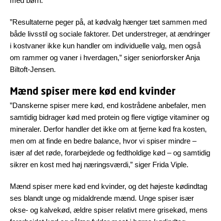
med børn.
”Resultaterne peger på, at kødvalg hænger tæt sammen med
både livsstil og sociale faktorer. Det understreger, at ændringer
i kostvaner ikke kun handler om individuelle valg, men også
om rammer og vaner i hverdagen,” siger seniorforsker Anja
Biltoft-Jensen.
Mænd spiser mere kød end kvinder
”Danskerne spiser mere kød, end kostrådene anbefaler, men
samtidig bidrager kød med protein og flere vigtige vitaminer og
mineraler. Derfor handler det ikke om at fjerne kød fra kosten,
men om at finde en bedre balance, hvor vi spiser mindre –
især af det røde, forarbejdede og fedtholdige kød – og samtidig
sikrer en kost med høj næringsværdi,” siger Frida Viple.
Mænd spiser mere kød end kvinder, og det højeste kødindtag
ses blandt unge og midaldrende mænd. Unge spiser især
okse- og kalvekød, ældre spiser relativt mere grisekød, mens