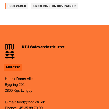
FØDEVARER
ERNÆRING OG KOSTVANER
DTU Fødevareinstituttet
ADRESSE
Henrik Dams Allé
Bygning 202
2800 Kgs Lyngby
E-mail:
food@food.dtu.dk
Phone: +45 35 88 70 00