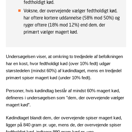
fedtholdigt kød.
Voksne, der overvejende vælger fedtholdigt kød,
har oftere kortere uddannelse (58% mod 50%) og
ryger oftere (18% mod 12%) end dem, der
primært vælger magert kød.
Undersøgelsen viser, at omkring to tredjedele af befolkningen
har en kost, hvor fedtholdigt kød (over 10% fedt) udgør
størstedelen (mindst 60%) af kødindtaget, mens en tredjedel
primært spiser magert kød (under 10% fedt).
Personer, hvis kødindtag består af mindst 60% magert kød,
defineres i undersøgelsen som ”dem, der overvejende vælger
magert kød”.
Kødindtaget blandt dem, der overvejende spiser magert kød,
ligger på 840 gram pr. uge, mens de, der overvejende spiser
fedtholdigt kød, indtager 990 gram kød pr. uge.