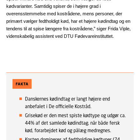
kødvarianter. Samtidig spiser de i højere grad i
overensstemmelse med kostrådene, mens personer, der
primært vælger fedtholdigt kød, har et højere kødindtag og en
tendens til at spise længere fra kostrådene,” siger Frida Viple,
videnskabelig assistent ved DTU Fødevareinstituttet.
FAKTA
Danskernes kødindtag er langt højere end
anbefalet i De officielle Kostråd.
Grisekød er den mest spiste kødtype og udgør ca.
44% af det samlede kødindtag, når både fersk
kød, forarbejdet kød og pålæg medregnes.
Kosten domineres af fedtholdige kødtyper (74