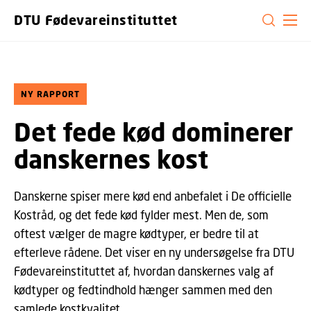
GÅ TIL PRIMÆRT INDHOLD (TRYK ENTER).
DTU Fødevareinstituttet
NY RAPPORT
Det fede kød dominerer
danskernes kost
Danskerne spiser mere kød end anbefalet i De officielle
Kostråd, og det fede kød fylder mest. Men de, som
oftest vælger de magre kødtyper, er bedre til at
efterleve rådene. Det viser en ny undersøgelse fra DTU
Fødevareinstituttet af, hvordan danskernes valg af
kødtyper og fedtindhold hænger sammen med den
samlede kostkvalitet.