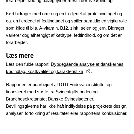
forarbejdet kød og pålæg fylder mest i børns kødindtag.
Kød bidrager med omkring en tredjedel af proteinindtaget og
ca. en fjerdedel af fedtindtaget og spiller samtidig en vigtig rolle
som kilde til bl.a. A-vitamin, B12, zink, selen og jern. Bidraget
varierer dog afhængigt af kødtype, fedtindhold, og om det er
forarbejdet.
Læs mere
Læs den fulde rapport:
Dybdegående analyse af danskernes
kødindtag, kostkvalitet og karakteristika
.
Rapporten er udarbejdet af DTU Fødevareinstituttet og
finansieret med støtte fra Svineafgiftsfonden og
Branchesekretariatet Danske Svineslagterier.
Bevillingsgiverne har ikke haft indflydelse på projektets design,
analyser, fortolkning af resultater eller rapportens konklusioner.