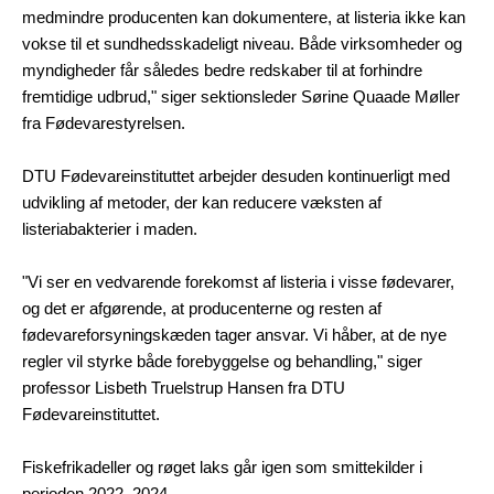
medmindre producenten kan dokumentere, at listeria ikke kan
vokse til et sundhedsskadeligt niveau. Både virksomheder og
myndigheder får således bedre redskaber til at forhindre
fremtidige udbrud," siger sektionsleder Sørine Quaade Møller
fra Fødevarestyrelsen.
DTU Fødevareinstituttet arbejder desuden kontinuerligt med
udvikling af metoder, der kan reducere væksten af
listeriabakterier i maden.
"Vi ser en vedvarende forekomst af listeria i visse fødevarer,
og det er afgørende, at producenterne og resten af
fødevareforsyningskæden tager ansvar. Vi håber, at de nye
regler vil styrke både forebyggelse og behandling," siger
professor Lisbeth Truelstrup Hansen fra DTU
Fødevareinstituttet.
Fiskefrikadeller og røget laks går igen som smittekilder i
perioden 2022–2024.