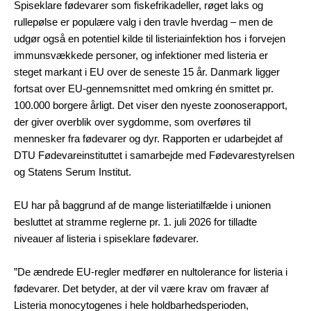
Spiseklare fødevarer som fiskefrikadeller, røget laks og
rullepølse er populære valg i den travle hverdag – men de
udgør også en potentiel kilde til listeriainfektion hos i forvejen
immunsvækkede personer, og infektioner med listeria er
steget markant i EU over de seneste 15 år. Danmark ligger
fortsat over EU-gennemsnittet med omkring én smittet pr.
100.000 borgere årligt. Det viser den nyeste zoonoserapport,
der giver overblik over sygdomme, som overføres til
mennesker fra fødevarer og dyr. Rapporten er udarbejdet af
DTU Fødevareinstituttet i samarbejde med Fødevarestyrelsen
og Statens Serum Institut.
EU har på baggrund af de mange listeriatilfælde i unionen
besluttet at stramme reglerne pr. 1. juli 2026 for tilladte
niveauer af listeria i spiseklare fødevarer.
”De ændrede EU-regler medfører en nultolerance for listeria i
fødevarer. Det betyder, at der vil være krav om fravær af
Listeria monocytogenes i hele holdbarhedsperioden,