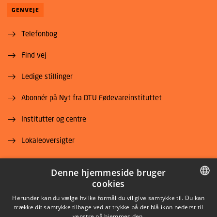
GENVEJE
Telefonbog
Find vej
Ledige stillinger
Abonnér på Nyt fra DTU Fødevareinstituttet
Institutter og centre
Lokaleoversigter
For leverandører
Denne hjemmeside bruger
cookies
Job og karriere
DANISH
Herunder kan du vælge hvilke formål du vil give samtykke til. Du kan
trække dit samtykke tilbage ved at trykke på det blå ikon nederst til
DANISH
venstre på hjemmesiden.