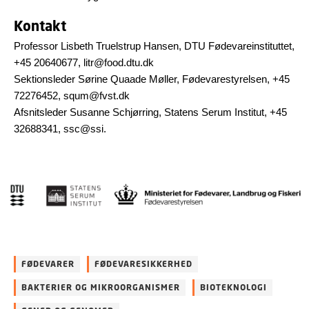
Kontakt
Professor Lisbeth Truelstrup Hansen, DTU Fødevareinstituttet,
+45 20640677, litr@food.dtu.dk
Sektionsleder Sørine Quaade Møller, Fødevarestyrelsen, +45
72276452, squm@fvst.dk
Afsnitsleder Susanne Schjørring, Statens Serum Institut, +45
32688341, ssc@ssi.
FØDEVARER
FØDEVARESIKKERHED
BAKTERIER OG MIKROORGANISMER
BIOTEKNOLOGI