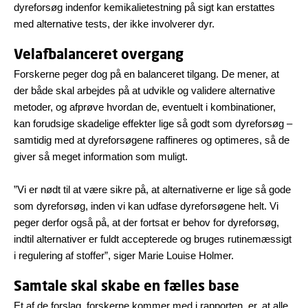
dyreforsøg indenfor kemikalietestning på sigt kan erstattes
med alternative tests, der ikke involverer dyr.
Velafbalanceret overgang
Forskerne peger dog på en balanceret tilgang. De mener, at
der både skal arbejdes på at udvikle og validere alternative
metoder, og afprøve hvordan de, eventuelt i kombinationer,
kan forudsige skadelige effekter lige så godt som dyreforsøg –
samtidig med at dyreforsøgene raffineres og optimeres, så de
giver så meget information som muligt.
”Vi er nødt til at være sikre på, at alternativerne er lige så gode
som dyreforsøg, inden vi kan udfase dyreforsøgene helt. Vi
peger derfor også på, at der fortsat er behov for dyreforsøg,
indtil alternativer er fuldt accepterede og bruges rutinemæssigt
i regulering af stoffer”, siger Marie Louise Holmer.
Samtale skal skabe en fælles base
Et af de forslag, forskerne kommer med i rapporten, er, at alle