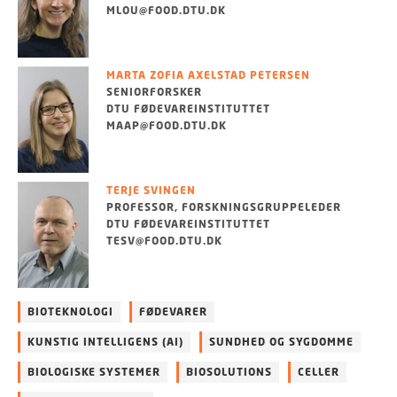
MLOU@FOOD.DTU.DK
MARTA ZOFIA AXELSTAD PETERSEN
SENIORFORSKER
DTU FØDEVAREINSTITUTTET
MAAP@FOOD.DTU.DK
TERJE SVINGEN
PROFESSOR, FORSKNINGSGRUPPELEDER
DTU FØDEVAREINSTITUTTET
TESV@FOOD.DTU.DK
BIOTEKNOLOGI
FØDEVARER
KUNSTIG INTELLIGENS (AI)
SUNDHED OG SYGDOMME
BIOLOGISKE SYSTEMER
BIOSOLUTIONS
CELLER