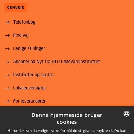
GENVEJE
Telefonbog
Find vej
Ledige stillinger
Abonnér på Nyt fra DTU Fødevareinstituttet
Institutter og centre
Lokaleoversigter
For leverandører
Job og karriere
Denne hjemmeside bruger
cookies
DANISH
Herunder kan du vælge hvilke formål du vil give samtykke til. Du kan