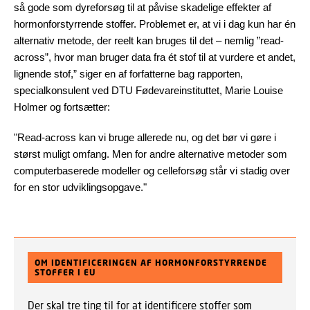
så gode som dyreforsøg til at påvise skadelige effekter af
hormonforstyrrende stoffer. Problemet er, at vi i dag kun har én
alternativ metode, der reelt kan bruges til det – nemlig ”read-
across”, hvor man bruger data fra ét stof til at vurdere et andet,
lignende stof,” siger en af forfatterne bag rapporten,
specialkonsulent ved DTU Fødevareinstituttet, Marie Louise
Holmer og fortsætter:
"Read-across kan vi bruge allerede nu, og det bør vi gøre i
størst muligt omfang. Men for andre alternative metoder som
computerbaserede modeller og celleforsøg står vi stadig over
for en stor udviklingsopgave."
OM IDENTIFICERINGEN AF HORMONFORSTYRRENDE
STOFFER I EU
Der skal tre ting til for at identificere stoffer som