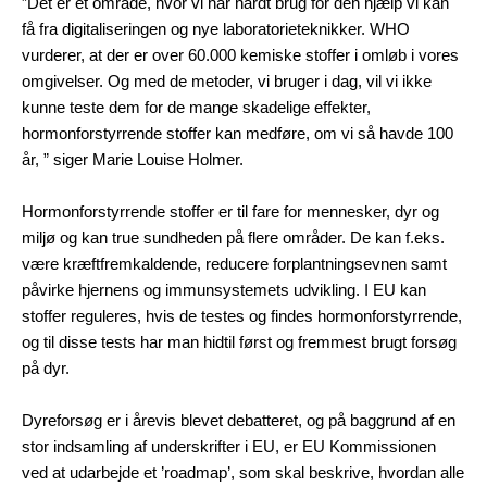
”Det er et område, hvor vi har hårdt brug for den hjælp vi kan
få fra digitaliseringen og nye laboratorieteknikker. WHO
vurderer, at der er over 60.000 kemiske stoffer i omløb i vores
omgivelser. Og med de metoder, vi bruger i dag, vil vi ikke
kunne teste dem for de mange skadelige effekter,
hormonforstyrrende stoffer kan medføre, om vi så havde 100
år, ” siger Marie Louise Holmer.
Hormonforstyrrende stoffer er til fare for mennesker, dyr og
miljø og kan true sundheden på flere områder. De kan f.eks.
være kræftfremkaldende, reducere forplantningsevnen samt
påvirke hjernens og immunsystemets udvikling. I EU kan
stoffer reguleres, hvis de testes og findes hormonforstyrrende,
og til disse tests har man hidtil først og fremmest brugt forsøg
på dyr.
Dyreforsøg er i årevis blevet debatteret, og på baggrund af en
stor indsamling af underskrifter i EU, er EU Kommissionen
ved at udarbejde et ’roadmap’, som skal beskrive, hvordan alle