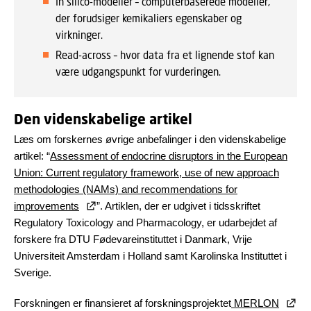
In silico-modeller – computerbaserede modeller,
der forudsiger kemikaliers egenskaber og
virkninger.
Read-across – hvor data fra et lignende stof kan
være udgangspunkt for vurderingen.
Den videnskabelige artikel
Læs om forskernes øvrige anbefalinger i den videnskabelige
artikel: “
Assessment of endocrine disruptors in the European
Union: Current regulatory framework, use of new approach
methodologies (NAMs) and recommendations for
improvements
”. Artiklen, der er udgivet i tidsskriftet
Regulatory Toxicology and Pharmacology, er udarbejdet af
forskere fra DTU Fødevareinstituttet i Danmark, Vrije
Universiteit Amsterdam i Holland samt Karolinska Instituttet i
Sverige.
Forskningen er finansieret af forskningsprojektet
MERLON