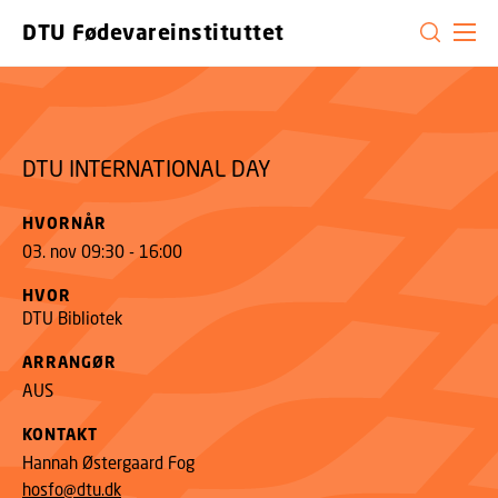
GÅ TIL PRIMÆRT INDHOLD (TRYK ENTER).
DTU Fødevareinstituttet
DTU INTERNATIONAL DAY
DTU INTERNATIONAL DAY
HVORNÅR
03. nov 09:30 - 16:00
HVOR
DTU Bibliotek
ARRANGØR
AUS
KONTAKT
Hannah Østergaard Fog
hosfo@dtu.dk