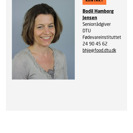
KONTAKT
Bodil Hamborg
Jensen
Seniorrådgiver
DTU
Fødevareinstituttet
24 90 45 62
bhje@food.dtu.dk