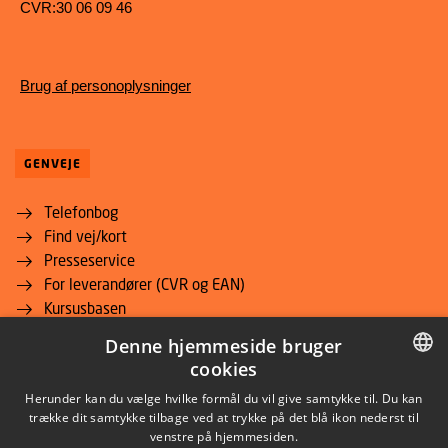
CVR:30 06 09 46
Brug af personoplysninger
GENVEJE
Telefonbog
Find vej/kort
Presseservice
For leverandører (CVR og EAN)
Kursusbasen
Studieinformation for studerende
Denne hjemmeside bruger
DTU Inside (login)
cookies
DTU Adgangskursus
DANISH
Herunder kan du vælge hvilke formål du vil give samtykke til. Du kan
Job og Karriere
trække dit samtykke tilbage ved at trykke på det blå ikon nederst til
DTU Alumni
DANISH
venstre på hjemmesiden.