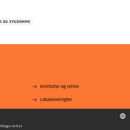
D OG SYGDOMME
Institutter og centre
Lokaleoversigter
For leverandører
Job og karriere
tilbage ved at