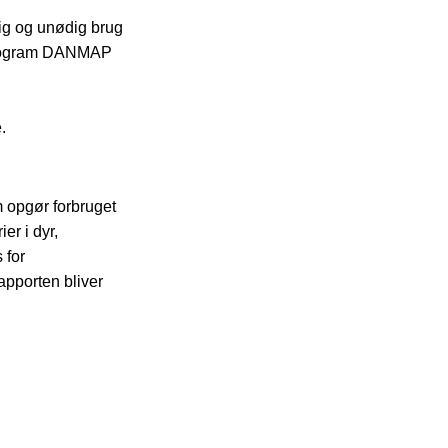
ig og unødig brug
gsprogram DANMAP
.
 opgør forbruget
er i dyr,
 for
apporten bliver