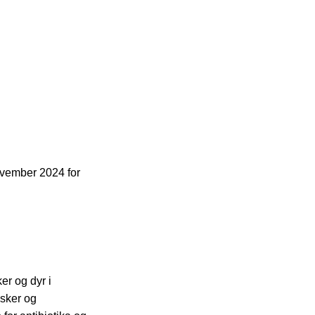
november 2024 for
r og dyr i
esker og