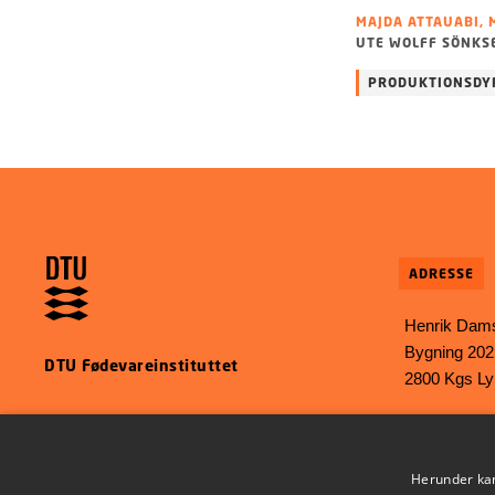
MAJDA ATTAUABI, 
UTE WOLFF SÖNKS
PRODUKTIONSDY
ADRESSE
Henrik Dams
Bygning 202
DTU Fødevareinstituttet
2800 Kgs L
E-mail:
food
Phone: +45 
Herunder kan 