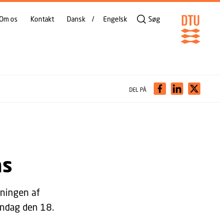
Om os
Kontakt
Dansk
Engelsk
Søg
DEL PÅ
ns
gningen af
andag den 18.