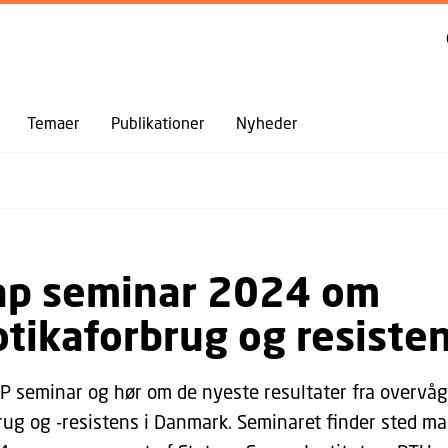
GÅ TIL PRIMÆRT INDHOLD (TRYK ENTER).
Temaer
Publikationer
Nyheder
p seminar 2024 om
otikaforbrug og resiste
 seminar og hør om de nyeste resultater fra overvå
brug og -resistens i Danmark. Seminaret finder sted m