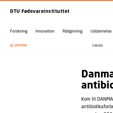
DTU Fødevareinstituttet
Forskning
Innovation
Rådgivning
Uddannelse
UDFORSK
FORSIDE
Danma
antibi
Kom til DANMAP
antibiotikafor