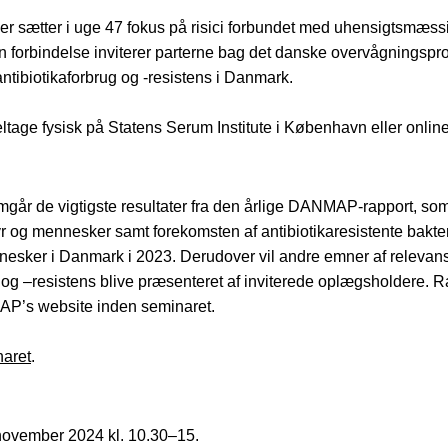
er sætter i uge 47 fokus på risici forbundet med uhensigtsmæss
 den forbindelse inviterer parterne bag det danske overvågnin
antibiotikaforbrug og -resistens i Danmark.
eltage fysisk på Statens Serum Institute i København eller online
år de vigtigste resultater fra den årlige DANMAP-rapport, som
 dyr og mennesker samt forekomsten af antibiotikaresistente bakteri
esker i Danmark i 2023. Derudover vil andre emner af relevans
g og –resistens blive præsenteret af inviterede oplægsholdere. R
P’s website inden seminaret.
naret
.
ovember 2024 kl. 10.30–15.