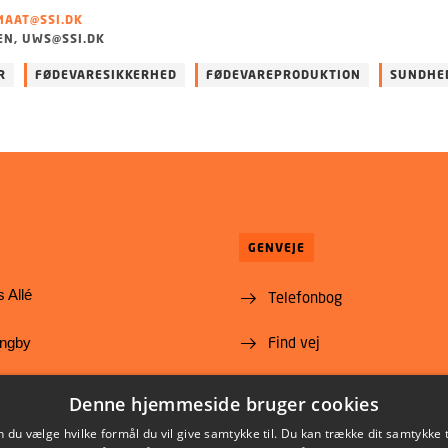
MAAT@SSI.DK
EN, UWS@SSI.DK
R
FØDEVARESIKKERHED
FØDEVAREPRODUKTION
SUNDHE
GENVEJE
 Allé
Telefonbog
Find vej
yngby
Ledige stillinger
@food.dtu.dk
Denne hjemmeside bruger cookies
35 88 70 00
Abonnér på Nyt fra DTU
du vælge hvilke formål du vil give samtykke til. Du kan trække dit samtykke 