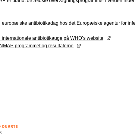
P er blandt de ældste overvågningsprogrammer i verden inden f
 europæiske antibiotikadag hos det Europæiske agentur for i
 internationale antibiotikauge på WHO’s website
MAP programmet og resultaterne
.
O DUARTE
K