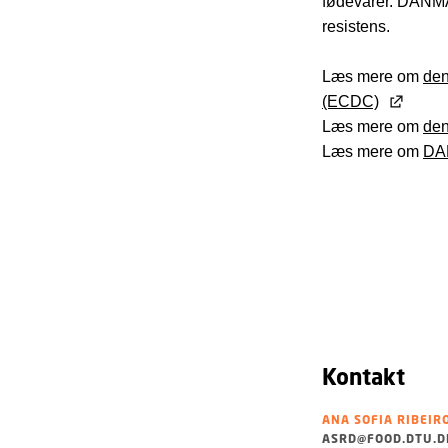
fødevarer. DANMA
resistens.
Læs mere om
den
(ECDC)
Læs mere om
den
Læs mere om
DAN
Kontakt
ANA SOFIA RIBEIR
ASRD@FOOD.DTU.D