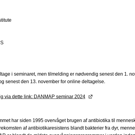
titute
 S
deltage i seminaret, men tilmelding er nødvendig senest den 1. 
 og senest den 13. november for online deltagelse.
dig via dette link: DANMAP seminar 2024
t har siden 1995 overvåget brugen af antibiotika til menneske
ekomsten af antibiotikaresistens blandt bakterier fra dyr, menn