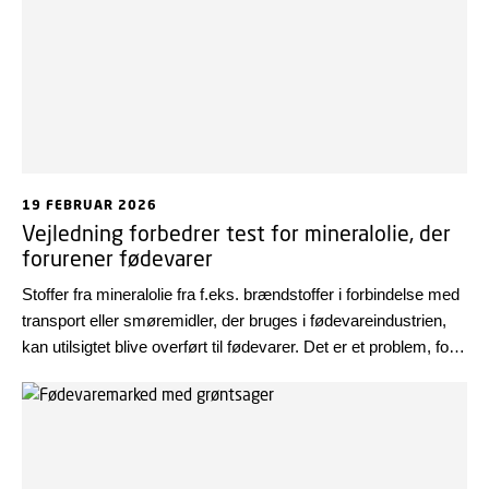
19 FEBRUAR 2026
Vejledning forbedrer test for mineralolie, der
forurener fødevarer
Stoffer fra mineralolie fra f.eks. brændstoffer i forbindelse med
transport eller smøremidler, der bruges i fødevareindustrien,
kan utilsigtet blive overført til fødevarer. Det er et problem, fordi
nogle af stofferne kan skade DNA og øge risikoen for kræft.
En vejledning fra bl.a. DTU Fødevareinstituttet kommer med
anbefalinger til, hvordan man bedst tester for de uønskede
stoffer.