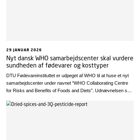
29 JANUAR 2026
Nyt dansk WHO samarbejdscenter skal vurdere
sundheden af fødevarer og kosttyper
DTU Fødevareinstituttet er udpeget af WHO til at huse et nyt
samarbejdscenter under navnet “WHO Collaborating Centre
for Risks and Benefits of Foods and Diets”. Udnævnelsen skal
styrke WHO’s arbejde med at forebygge sygdom og fremme
sundhed gennem bedre viden om gavnlige og skadelige
effekter af fødevarer og kostmønstre.