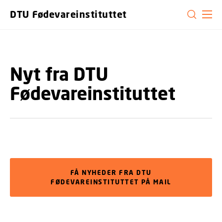
GÅ TIL PRIMÆRT INDHOLD (TRYK ENTER).
DTU Fødevareinstituttet
Nyt fra DTU
Fødevareinstituttet
FÅ NYHEDER FRA DTU
FØDEVAREINSTITUTTET PÅ MAIL