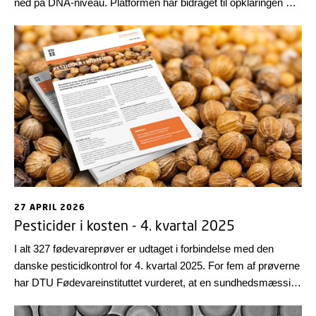
ned på DNA-niveau. Platformen har bidraget til opklaringen af
flere fødevarebårne sygdomsudbrud i 2025, viser årets
zoonoserapport.
27 APRIL 2026
Pesticider i kosten - 4. kvartal 2025
I alt 327 fødevareprøver er udtaget i forbindelse med den
danske pesticidkontrol for 4. kvartal 2025. For fem af prøverne
har DTU Fødevareinstituttet vurderet, at en sundhedsmæssig
risiko ikke kan udelukkes.