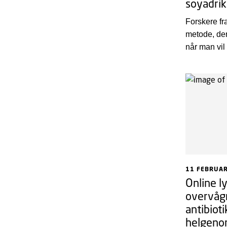
soyadrik
Forskere fr
metode, der
når man vil 
fermenterin
bakterie, d
syrning og t
vitamin i so
11 FEBRUA
Online l
overvåg
antibiot
helgeno