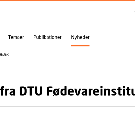
GÅ TIL PRIMÆRT INDHOLD (TRYK ENTER).
Temaer
Publikationer
Nyheder
HEDER
fra DTU Fødevareinstit