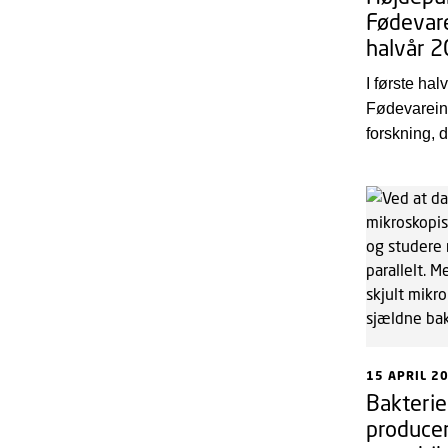
Fødevare
halvår 
I første ha
Fødevareins
forskning, d
sundhed og
nye og bed
mere bæred
løsninger i
tilbagekig 
første seks
rigtig god 
15 APRIL 2
Bakterie
producer