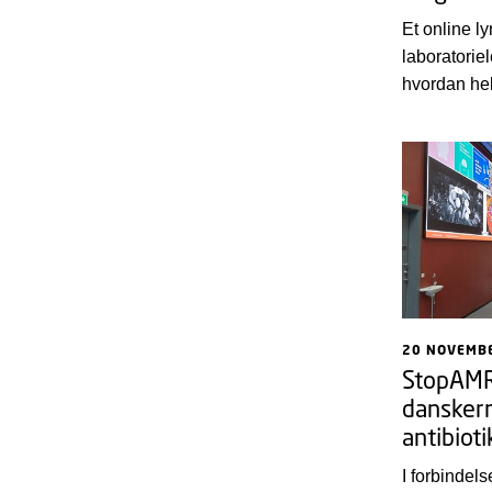
Et online l
laboratoriel
hvordan he
kan bruges 
antimikrobi
20 NOVEMB
StopAMR.
dansker
antibiot
I forbinde