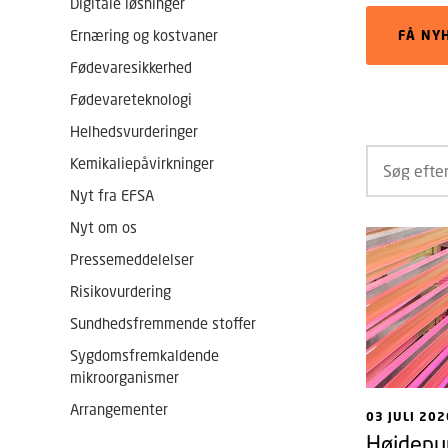
Digitale løsninger
Ernæring og kostvaner
FÅ NY
Fødevaresikkerhed
Fødevareteknologi
Helhedsvurderinger
Kemikaliepåvirkninger
Nyt fra EFSA
Nyt om os
Pressemeddelelser
Risikovurdering
Sundhedsfremmende stoffer
Sygdomsfremkaldende
mikroorganismer
Arrangementer
03 JULI 202
Højdepu