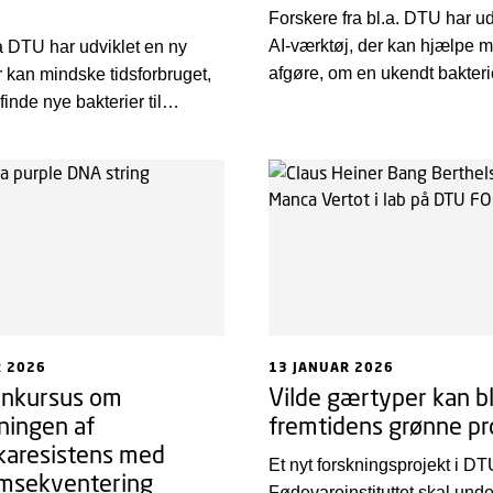
Forskere fra bl.a. DTU har udv
AI-værktøj, der kan hjælpe m
a DTU har udviklet en ny
afgøre, om en ukendt bakteri
 kan mindske tidsforbruget,
gør den i stand til at forårs
finde nye bakterier til
Med værktøjet vil man verde
g. De har identificeret en
kunne opdage skadelige bakt
er på én gang kan bruges til
før de når at inficere det førs
il at øge indholdet af B2-
menneske.
jadrik.
R 2026
13 JANUAR 2026
ynkursus om
Vilde gærtyper kan b
ningen af
fremtidens grønne pr
ikaresistens med
Et nyt forskningsprojekt i DT
msekventering
Fødevareinstituttet skal und