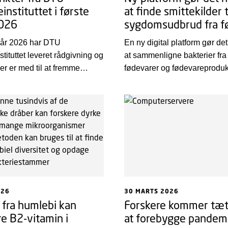
instituttet i første
at finde smittekilder t
2026
sygdomsudbrud fra f
lvår 2026 har DTU
En ny digital platform gør det
tituttet leveret rådgivning og
at sammenligne bakterier fra 
er er med til at fremme
fødevarer og fødevareprodukt
 forebygge sygdom, udvikle
ned på DNA-niveau. Platfor
re fødevarer samt skabe
bidraget til opklaringen af fle
ygtige teknologiske
fødevarebårne sygdomsudbru
 verdensklasse. Med et
viser årets zoonoserapport.
på nogle højdepunkter fra de
 måneder ønskes alle en
sommer!
026
30 MARTS 2026
 fra humlebi kan
Forskere kommer tæt
e B2-vitamin i
at forebygge pandem