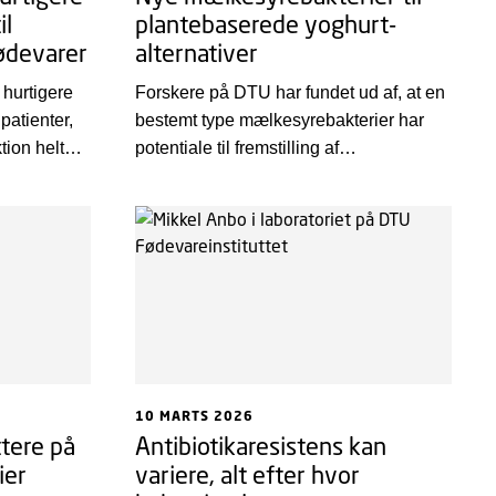
il
plantebaserede yoghurt-
ødevarer
alternativer
 hurtigere
Forskere på DTU har fundet ud af, at en
patienter,
bestemt type mælkesyrebakterier har
ion helt
potentiale til fremstilling af
men har
plantebaserede yoghurt-alternativer.
re
Mælkesyrebakterierne kan også
d i 2025,
hæmme potentielt skadelige bakterier
og hjælpe med at nedbryde uønskede
sukre, der kan give mavebesvær.
10 MARTS 2026
tere på
Antibiotikaresistens kan
ier
variere, alt efter hvor