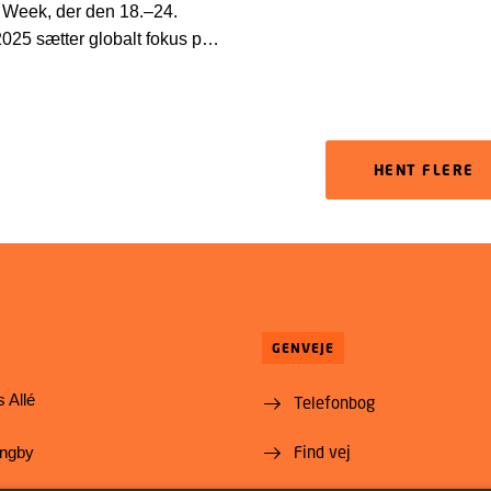
Week, der den 18.–24.
25 sætter globalt fokus på
l resistens, styrker
tet StopAMR.dk danskernes
sistens.
HENT FLERE
GENVEJE
 Allé
Telefonbog
Find vej
yngby