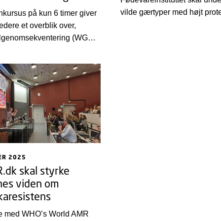
vilde gærtyper med højt prot
ynkursus på kun 6 timer giver
kan bruges til at gøre plant
edere et overblik over,
fødevarer mere velsmagend
lgenomsekventering (WGS)
bæredygtige.
til overvågning af
el resistens (AMR).
ER 2025
dk skal styrke
nes viden om
ikaresistens
lse med WHO’s World AMR