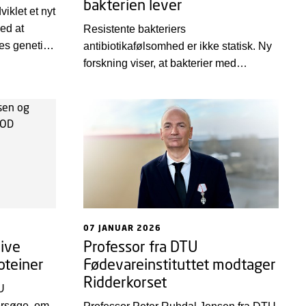
bakterien lever
iklet et nyt
ed at
Resistente bakteriers
es genetik
antibiotikafølsomhed er ikke statisk. Ny
age sygdom.
forskning viser, at bakterier med
n over
resistensgener kan reagere anderledes
erier, selv
på antibiotika, hvis de testes under
te
andre forhold end dem, standard
laboratorietests bruger. Det påvirker
måske, hvor godt en
antibiotikabehandling virker.
07 JANUAR 2026
live
Professor fra DTU
oteiner
Fødevareinstituttet modtager
Ridderkorset
U
ersøge, om