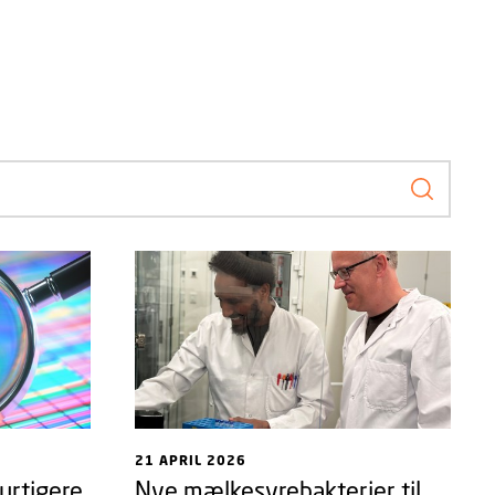
Søg efte
21 APRIL 2026
urtigere
Nye mælkesyrebakterier til