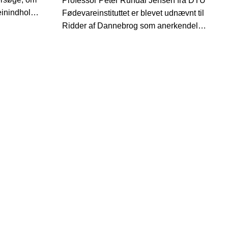
Professor Peter Ruhdal Jensen fra DTU
einindhold
Fødevareinstituttet er blevet udnævnt til
ebaserede
Ridder af Dannebrog som anerkendelse
e og
af hans mangeårige og betydningsfulde
bidrag til mikrobiologi,
fødevareteknologi og udviklingen af
bæredygtige fødevaresystemer.