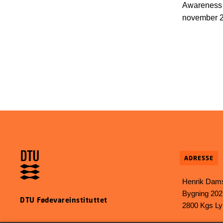
Awareness 
november 20
antimikrobie
kampagnesi
viden om re
ADRESSE
Henrik Dams
Bygning 202
DTU Fødevareinstituttet
2800 Kgs L