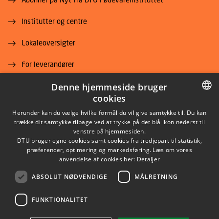
Institutter og centre
Lokaleoversigter
For leverandører
Job og karriere
Denne hjemmeside bruger
cookies
DANISH
Herunder kan du vælge hvilke formål du vil give samtykke til. Du kan
trække dit samtykke tilbage ved at trykke på det blå ikon nederst til
DANISH
venstre på hjemmesiden.
DTU bruger egne cookies samt cookies fra tredjepart til statistik,
ENGLISH
præferencer, optimering og markedsføring. Læs om vores
LINKEDIN
anvendelse af cookies her:
Detaljer
ABSOLUT NØDVENDIGE
MÅLRETNING
YOUTUBE
FUNKTIONALITET