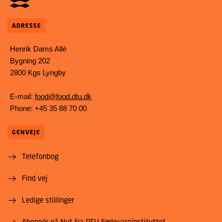
ADRESSE
Henrik Dams Allé
Bygning 202
2800 Kgs Lyngby
E-mail:
food@food.dtu.dk
Phone: +45 35 88 70 00
GENVEJE
Telefonbog
Find vej
Ledige stillinger
Abonnér på Nyt fra DTU Fødevareinstituttet